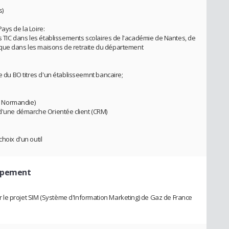
s)
ays de la Loire:
ls TIC dans les établissements scolaires de l'académie de Nantes, de
ique dans les maisons de retraite du département
se du BO titres d'un établisseemnt bancaire;
e Normandie)
 d'une démarche Orientée client (CRM)
hoix d'un outil
oppement
le projet SIM (Système d'Information Marketing) de Gaz de France