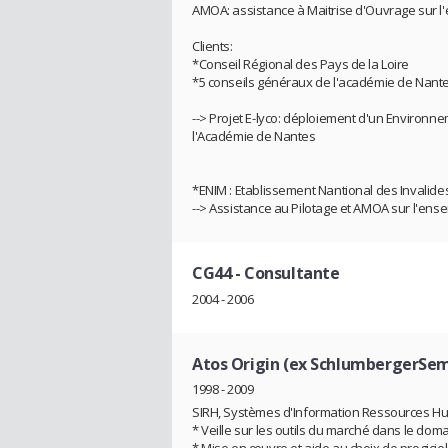
AMOA: assistance à Maitrise d'Ouvrage sur l
Clients:
*Conseil Régional des Pays de la Loire
*5 conseils généraux de l'académie de Nant
--> Projet E-lyco: déploiement d'un Environn
l'Académie de Nantes
*ENIM : Etablissement Nantional des Invalides
--> Assistance au Pilotage et AMOA sur l'ens
CG44
- Consultante
2004 - 2006
Atos Origin (ex SchlumbergerSem
1998 - 2009
SIRH, Systèmes d'Information Ressources Hu
* Veille sur les outils du marché dans le dom