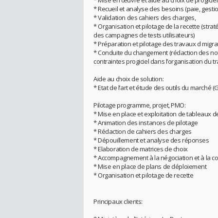
* Mise en œuvre et aide au choix de progiciel
* Recueil et analyse des besoins (paie, gestio
* Validation des cahiers des charges,
* Organisation et pilotage de la recette (stra
des campagnes de tests utilisateurs)
* Préparation et pilotage des travaux d migr
* Conduite du changement (rédaction des nou
contraintes progiciel dans l’organisation du tr
Aide au choix de solution:
* Etat de l’art et étude des outils du marché (
Pilotage programme, projet, PMO:
* Mise en place et exploitation de tableaux d
* Animation des instances de pilotage
* Rédaction de cahiers des charges
* Dépouillement et analyse des réponses
* Elaboration de matrices de choix
* Accompagnement à la négociation et à la co
* Mise en place de plans de déploiement
* Organisation et pilotage de recette
Principaux clients: