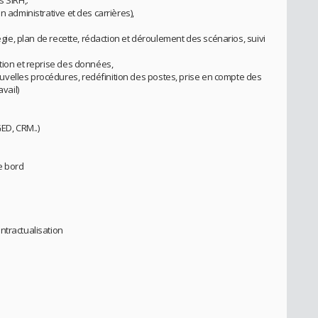
s SIRH,:
n administrative et des carrières),
tégie, plan de recette, rédaction et déroulement des scénarios, suivi
ation et reprise des données,
velles procédures, redéfinition des postes, prise en compte des
avail)
GED, CRM..)
e bord
ntractualisation