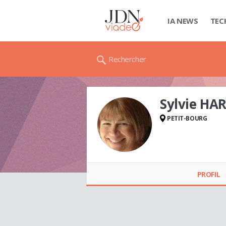
IA NEWS
TEC
Rechercher
Sylvie HA
PETIT-BOURG
Sylvie HARLÉ
PROFIL