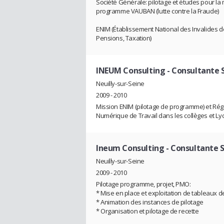
Société Générale: pilotage et études pour la m
programme VAUBAN (lutte contre la Fraude)
ENIM (Établissement National des Invalides de
Pensions, Taxation)
INEUM Consulting
- Consultante 
Neuilly-sur-Seine
2009 - 2010
Mission ENIM (pilotage de programme) et Rég
Numérique de Travail dans les collèges et Lyc
Ineum Consulting
- Consultante 
Neuilly-sur-Seine
2009 - 2010
Pilotage programme, projet, PMO:
* Mise en place et exploitation de tableaux d
* Animation des instances de pilotage
* Organisation et pilotage de recette