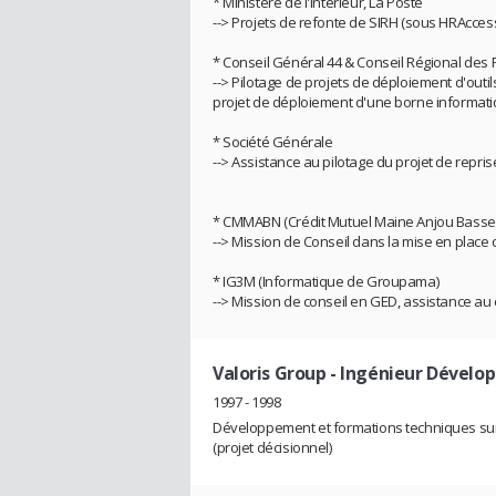
* Ministère de l'Intérieur, La Poste
--> Projets de refonte de SIRH (sous HRAcces
* Conseil Général 44 & Conseil Régional des P
--> Pilotage de projets de déploiement d'outi
projet de déploiement d'une borne informat
* Société Générale
--> Assistance au pilotage du projet de repri
* CMMABN (Crédit Mutuel Maine Anjou Bass
--> Mission de Conseil dans la mise en place
* IG3M (Informatique de Groupama)
--> Mission de conseil en GED, assistance au c
Valoris Group
- Ingénieur Dével
1997 - 1998
Développement et formations techniques sur 
(projet décisionnel)