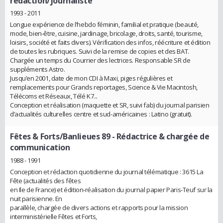
rédaction/journaliste
1993 - 2011
Longue expérience de l’hebdo féminin, familial et pratique (beauté,
mode, bien-être, cuisine, jardinage, bricolage, droits, santé, tourisme,
loisirs, société et faits divers). Vérification des infos, réécriture et édition
de toutes les rubriques. Suivi de la remise de copies et des BAT.
Chargée un temps du Courrier des lectrices. Responsable SR de
suppléments Astro.
Jusqu’en 2001, date de mon CDI à Maxi, piges régulières et
remplacements pour Grands reportages, Science & Vie Macintosh,
Télécoms et Réseaux, Télé K7...
Conception et réalisation (maquette et SR, suivi fab) du journal parisien
d’actualités culturelles centre et sud-américaines : Latino (gratuit).
Fêtes & Forts/Banlieues 89
- Rédactrice & chargée de
communication
1988 - 1991
Conception et rédaction quotidienne du journal télématique : 3615 La
Fête (actualités des fêtes
en Ile de France) et édition-réalisation du journal papier Paris-Teuf sur la
nuit parisienne. En
parallèle, chargée de divers actions et rapports pour la mission
interministérielle Fêtes et Forts,