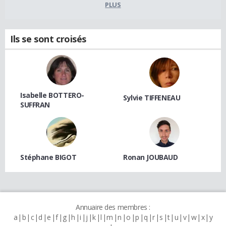
PLUS
Ils se sont croisés
Isabelle BOTTERO-
Sylvie TIFFENEAU
SUFFRAN
Stéphane BIGOT
Ronan JOUBAUD
Annuaire des membres :
a
b
c
d
e
f
g
h
i
j
k
l
m
n
o
p
q
r
s
t
u
v
w
x
y