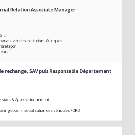
ernal Relation Associate Manager
 ...)
riat avec des institutions étatiques.
ontrefaçon.
teurs"
 de rechange, SAV puis Responsable Département
e stock & Approvisionnement
ting et commercialisation des véhicules FORD