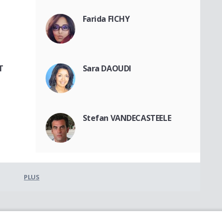
Farida FICHY
T
Sara DAOUDI
Stefan VANDECASTEELE
PLUS