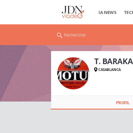
IA NEWS
TEC
Rechercher
T. BARAK
CASABLANCA
T. BARAKAT
PROFIL