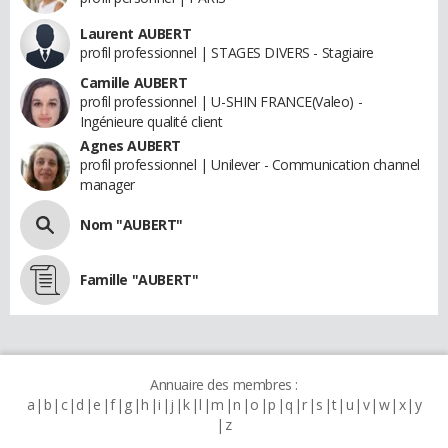
Laurent AUBERT
profil professionnel | STAGES DIVERS - Stagiaire
Camille AUBERT
profil professionnel | U-SHIN FRANCE(Valeo) -
Ingénieure qualité client
Agnes AUBERT
profil professionnel | Unilever - Communication channel
manager
Nom "AUBERT"
Famille "AUBERT"
Annuaire des membres :
a
b
c
d
e
f
g
h
i
j
k
l
m
n
o
p
q
r
s
t
u
v
w
x
y
z