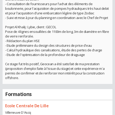
- Consultation de fournisseurs pour l'achat des éléments de
boulonnerie, pour l'acquisition de pompes hydrauliques très haut debit
et pour l'acquisition d'une embarcation légère de type Zodiac
- Suivi et mise à jour du planning en coordination avec le Chef de Projet
Projet Al Khalij : Lybie, client : GECOL
Pose de 4 lignes ensouillées de 1100m de long, 3m de diamètre en fibre
de verre renforcée.
- Rédaction du plan HSE
- Etude préliminaire du design des structures de prise d'eau
- Calcul hydraulique des canalisations, étude des pertes de charge
- Etude de l'optimisation de la profondeur de draguage
Ce stage fut très positif, Geocean a été satisfait de ma prestation
(proposition d'emploi faite à l'issue du stage) et cette expérience m'a
permis de confirmer et de renforcer mon intérêt pour la construction
offshore.
Formations
Ecole Centrale De Lille
Villeneuve D'Ascq