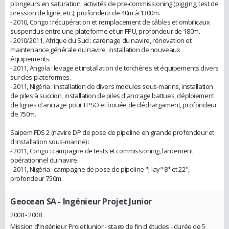
plongeurs en saturation, activités de pre-commissioning (pigging, test de
pression de ligne, etc.), profondeur de 40m à 1300m.
- 2010, Congo : récupération et remplacement de câbles et ombilicaux
suspendus entre une plateforme et un FPU, profondeur de 180m.
- 2010/2011, Afrique du Sud : carénage du navire, rénovation et
maintenance générale du navire, installation de nouveaux
équipements.
- 2011, Angola : levage et installation de torchères et équipements divers
sur des plateformes.
- 2011, Nigéria : installation de divers modules sous-marins, installation
de piles à succion, installation de piles d'ancrage battues, déploiement
de lignes d'ancrage pour FPSO et bouée de déchargament, profondeur
de 750m.
Saipem FDS 2 (navire DP de pose de pipeline en grande profondeur et
d'installation sous-marine) :
- 2011, Congo : campagne de tests et commissioning, lancement
opérationnel du navire.
- 2011, Nigéria : campagne de pose de pipeline "J-lay" 8" et 22",
profondeur 750m.
Geocean SA
- Ingénieur Projet Junior
2008 - 2008
Mission d'Ingénieur Projet Junior - stage de fin d'études - durée de 5