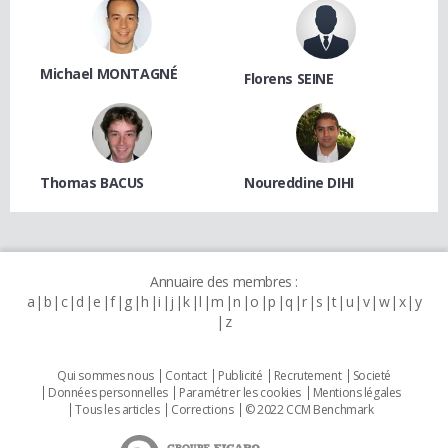
Michael MONTAGNÉ
Florens SEINE
Thomas BACUS
Noureddine DIHI
Annuaire des membres :
a
b
c
d
e
f
g
h
i
j
k
l
m
n
o
p
q
r
s
t
u
v
w
x
y
z
Qui sommes nous
Contact
Publicité
Recrutement
Societé
Données personnelles
Paramétrer les cookies
Mentions légales
Tous les articles
Corrections
© 2022 CCM Benchmark