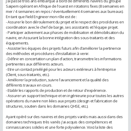
j'ai passé trois ans embarqué à bord de différents navires du groupe
Saipem opérant en Afrique de l'ouest en rotations fixes (8 semaines en
mer / 4 semaines en repos / éventuellement 4 semaines aux bureaux).
En tant que Field Engineer mon rôle est de :
- Assurer le bon déroulement du projet et le respect des procédures en
coordination avec le chef de barge, ses assistants et l'équipe projet.
- Participer activement aux phases de mobilisation et démobilisation du
navire, en Assurant la bonne intégration des sous-traitants et des
équipements.
- Assister les équipes des projets futurs afin d’améliorer la pertinence
des méthodes et procédures d'installation à venir.
- Définir en concertation un plan d'action, transmettre les informations
pertinentes aux différents acteurs.
- Etre un contact privilégié pour les acteurs extérieurs à l’entreprise
(Client, sous-traitants, etc.).
- Améliorer la production, suivre l'avancement et la qualité des
différents travaux en cours.
- Etablir les rapports de production et de retour d'expérience.
- Assurer un support technique et en ingénieurie pour toutes les autres
opérations du navire non liées aux projets (design et fabrication de
structures, soutien dans les domaines QHSE, etc.).
Ayant opéré sur des navires et des projets variés mais aussi dans des
domaines techniques très variés j'ai acquis des compétences et
connaissances solides et une forte polyvalence. Voici la liste des