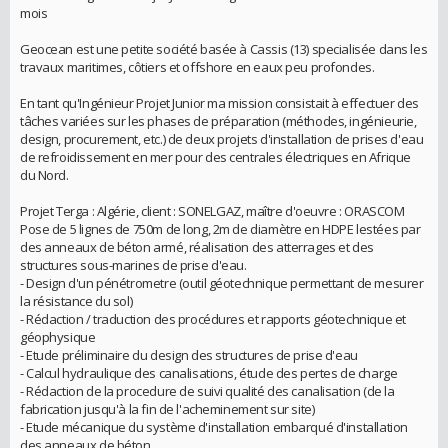
mois
Geocean est une petite société basée à Cassis (13) specialisée dans les
travaux maritimes, côtiers et offshore en eaux peu profondes.
En tant qu'Ingénieur Projet Junior ma mission consistait à effectuer des
tâches variées sur les phases de préparation (méthodes, ingénieurie,
design, procurement, etc.) de deux projets d'installation de prises d'eau
de refroidissement en mer pour des centrales électriques en Afrique
du Nord.
Projet Terga : Algérie, client : SONELGAZ, maître d'oeuvre : ORASCOM
Pose de 5 lignes de 750m de long, 2m de diamètre en HDPE lestées par
des anneaux de béton armé, réalisation des atterrages et des
structures sous-marines de prise d'eau.
- Design d'un pénétrometre (outil géotechnique permettant de mesurer
la résistance du sol)
- Rédaction / traduction des procédures et rapports géotechnique et
géophysique
- Etude préliminaire du design des structures de prise d'eau
- Calcul hydraulique des canalisations, étude des pertes de charge
- Rédaction de la procedure de suivi qualité des canalisation (de la
fabrication jusqu'à la fin de l'acheminement sur site)
- Etude mécanique du système d'installation embarqué d'installation
des anneaux de béton