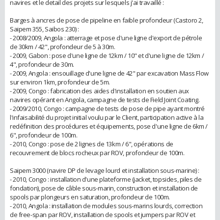
navires et le detail des projets sur lesquels j'ai travaillé :
Barges à ancres de pose de pipeline en faible profondeur (Castoro 2,
Saipem 355, Saibos 230) :
- 2008/2009, Angola : atterrage et pose d'une ligne d'export de pétrole
de 30km / 42", profondeur de 5 à 30m.
- 2009, Gabon : pose d'une ligne de 12km / 10" et d'une ligne de 12km /
4", profondeur de 30m.
- 2009, Angola : ensouillage d'une ligne de 42" par excavation Mass Flow
sur environ 1km, profondeur de 5m.
- 2009, Congo : fabrication des aides d'installation en soutien aux
navires opérant en Angola, campagne de tests de Field Joint Coating.
- 2009/2010, Congo : campagne de tests de pose de pipe ayant montré
l'infaisabilité du projet initial voulu par le Client, participation active à la
redéfinition des procédures et équipements, pose d'une ligne de 6km /
6", profondeur de 100m.
- 2010, Congo : pose de 2 lignes de 13km / 6", opérations de
recouvrement de blocs rocheux par ROV, profondeur de 100m.
Saipem 3000 (navire DP de levage lourd et installation sous-marine) :
- 2010, Congo : installation d'une plateforme (jacket, topsides, piles de
fondation), pose de câble sous-marin, construction et installation de
spools par plongeurs en saturation, profondeur de 100m.
- 2010, Angola : installation de modules sous-marins lourds, correction
de free-span par ROV, installation de spools et jumpers par ROV et