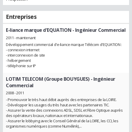
Entreprises
E-liance marque d'EQUATION
- Ingénieur Commercial
2011 - maintenant
Développement commercial d'e-liance marque Télécom d'EQUATION :
- connexion internet
- interconnexion de site
- hébergement
- téléphonie sur IP
LOTIM TELECOM (Groupe BOUYGUES)
- Ingénieur
Commercial
2008 - 2011
- Promouvoir le très haut débit auprès des entreprises de la LOIRE.
- Développer les usages du très haut avec les partenaires TIC.
- Assurer la vente des connexions ADSL, SDSL et Fibre Optique auprès
des opérateurs locaux, nationaux et internationaux.
- Assurer le lobbying avec le Conseil Général de la LOIRE, les CCI, les
organismes numériques (comme Numélink),...