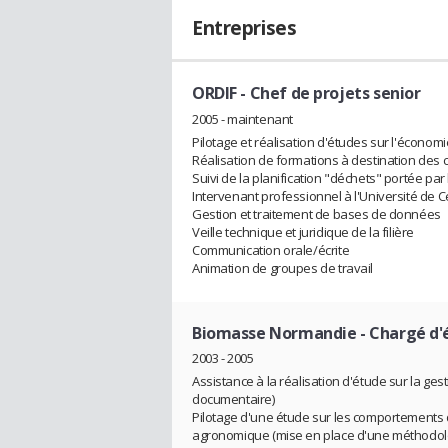
Entreprises
ORDIF
- Chef de projets senior
2005 - maintenant
Pilotage et réalisation d'études sur l'économ
Réalisation de formations à destination des co
Suivi de la planification "déchets" portée par
Intervenant professionnel à l'Université de C
Gestion et traitement de bases de données
Veille technique et juridique de la filière
Communication orale/écrite
Animation de groupes de travail
Biomasse Normandie
- Chargé d'
2003 - 2005
Assistance à la réalisation d'étude sur la ge
documentaire)
Pilotage d'une étude sur les comportements 
agronomique (mise en place d'une méthodolo