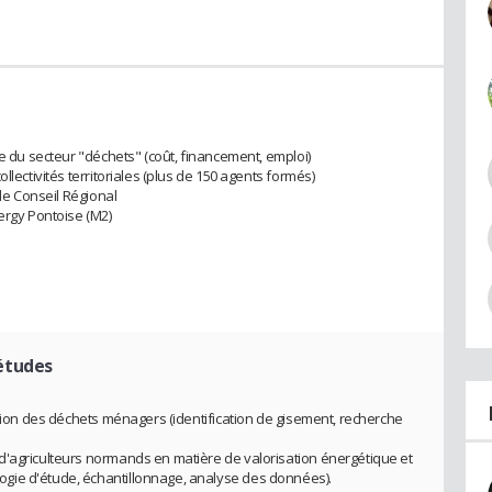
ie du secteur "déchets" (coût, financement, emploi)
llectivités territoriales (plus de 150 agents formés)
 le Conseil Régional
ergy Pontoise (M2)
études
stion des déchets ménagers (identification de gisement, recherche
d'agriculteurs normands en matière de valorisation énergétique et
gie d'étude, échantillonnage, analyse des données).