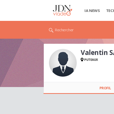
IA NEWS
TEC
Rechercher
Valentin 
PUTEAUX
Valentin SAUQUES
PROFIL