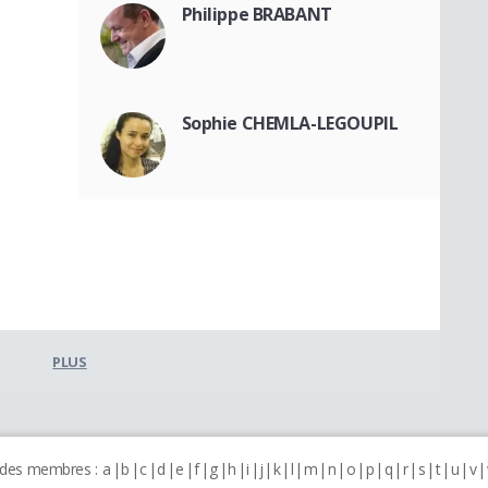
Philippe BRABANT
Sophie CHEMLA-LEGOUPIL
PLUS
 des membres :
a
b
c
d
e
f
g
h
i
j
k
l
m
n
o
p
q
r
s
t
u
v