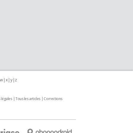
w
x
y
z
 légales
Tous les articles
Corrections