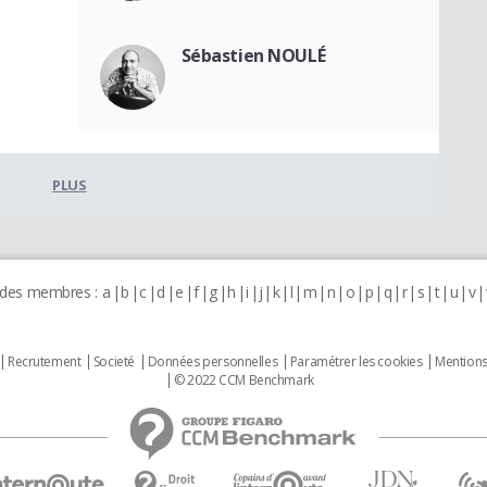
Sébastien NOULÉ
PLUS
 des membres :
a
b
c
d
e
f
g
h
i
j
k
l
m
n
o
p
q
r
s
t
u
v
Recrutement
Societé
Données personnelles
Paramétrer les cookies
Mentions
© 2022 CCM Benchmark