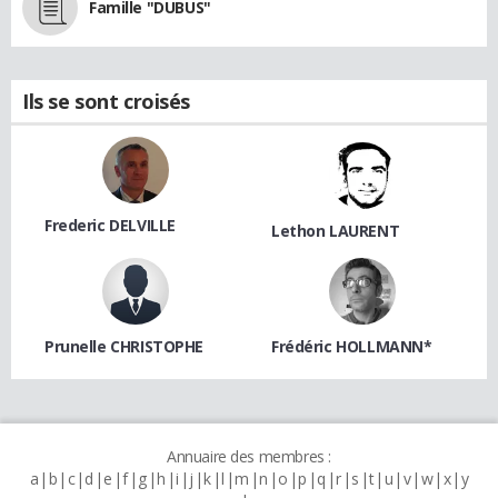
Famille "DUBUS"
Ils se sont croisés
Frederic DELVILLE
Lethon LAURENT
Prunelle CHRISTOPHE
Frédéric HOLLMANN*
Annuaire des membres :
a
b
c
d
e
f
g
h
i
j
k
l
m
n
o
p
q
r
s
t
u
v
w
x
y