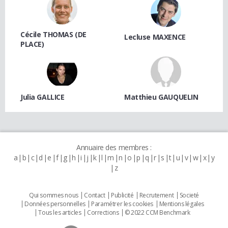
Cécile THOMAS (DE
Lecluse MAXENCE
PLACE)
Julia GALLICE
Matthieu GAUQUELIN
Annuaire des membres :
a
b
c
d
e
f
g
h
i
j
k
l
m
n
o
p
q
r
s
t
u
v
w
x
y
z
Qui sommes nous
Contact
Publicité
Recrutement
Societé
Données personnelles
Paramétrer les cookies
Mentions légales
Tous les articles
Corrections
© 2022 CCM Benchmark