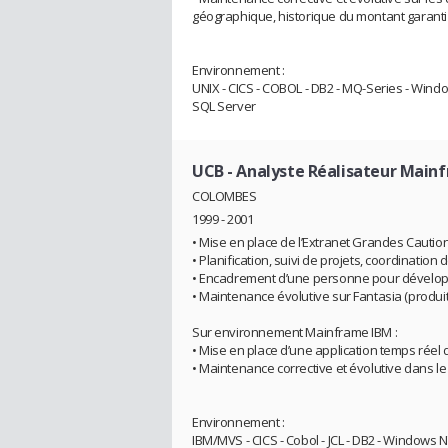
géographique, historique du montant garanti
Environnement :
UNIX - CICS - COBOL - DB2 - MQ-Series - Windows
SQL Server
UCB
- Analyste Réalisateur Main
COLOMBES
1999 - 2001
• Mise en place de l’Extranet Grandes Cautio
• Planification, suivi de projets, coordination
• Encadrement d’une personne pour dévelo
• Maintenance évolutive sur Fantasia (produ
Sur environnement Mainframe IBM :
• Mise en place d’une application temps réel 
• Maintenance corrective et évolutive dans le
Environnement :
IBM/MVS - CICS - Cobol - JCL - DB2 - Windows NT -