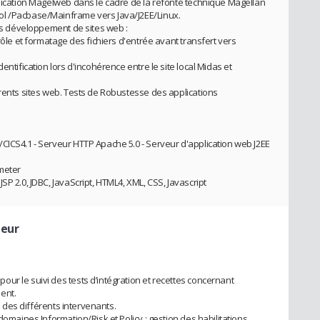
plication Magelweb dans le cadre de la refonte technique Magellan
ol /Pacbase/Mainframe vers Java/J2EE/Linux.
uis développement de sites web :
rôle et formatage des fichiers d'entrée avant transfert vers
entification lors d'incohérence entre le site local Midas et
érents sites web. Tests de Robustesse des applications
CICS4.1 - Serveur HTTP Apache 5.0 - Serveur d'application web J2EE
Jmeter
P 2.0, JDBC, JavaScript, HTML4, XML, CSS, Javascript
teur
ur le suivi des tests d’intégration et recettes concernant
ent.
on des différents intervenants.
domaines Information/Risk et Policy : gestion des habilitations