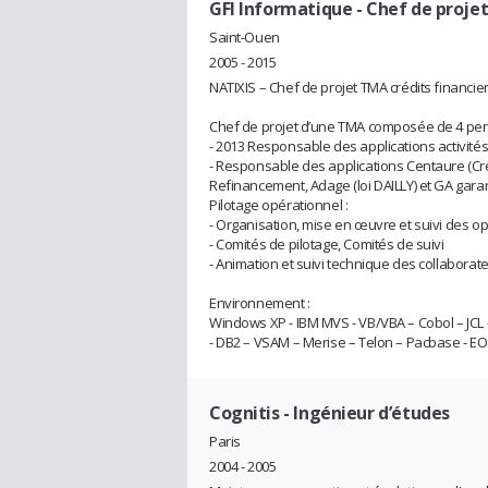
GFI Informatique
- Chef de projet
Saint-Ouen
2005 - 2015
NATIXIS – Chef de projet TMA crédits financie
Chef de projet d’une TMA composée de 4 pe
- 2013 Responsable des applications activités 
- Responsable des applications Centaure (Crédi
Refinancement, Adage (loi DAILLY) et GA garan
Pilotage opérationnel :
- Organisation, mise en œuvre et suivi des op
- Comités de pilotage, Comités de suivi
- Animation et suivi technique des collaborat
Environnement :
Windows XP - IBM MVS - VB/VBA – Cobol – JCL -
- DB2 – VSAM – Merise – Telon – Pacbase - EOS
Cognitis
- Ingénieur d’études
Paris
2004 - 2005