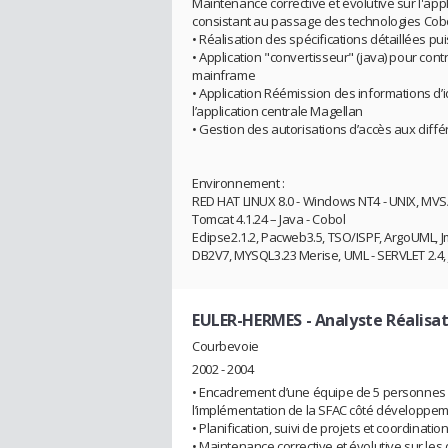
Maintenance corrective et évolutive sur l'ap
consistant au passage des technologies Cob
• Réalisation des spécifications détaillées p
• Application "convertisseur" (java) pour cont
mainframe
• Application Réémission des informations d’id
l’application centrale Magellan
• Gestion des autorisations d’accès aux diff
Environnement :
RED HAT LINUX 8.0 - Windows NT4 - UNIX, MVS/
Tomcat 4.1.24 – Java - Cobol
Eclipse2.1.2, Pacweb3.5, TSO/ISPF, ArgoUML, 
DB2V7, MYSQL3.23 Merise, UML - SERVLET 2.4, JS
EULER-HERMES
- Analyste Réalisa
Courbevoie
2002 - 2004
• Encadrement d’une équipe de 5 personnes po
l’implémentation de la SFAC côté développem
• Planification, suivi de projets et coordinati
• Maintenance corrective et évolutive sur les 