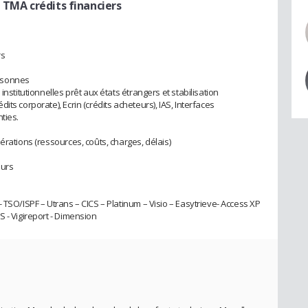
 TMA crédits financiers
rs
rsonnes
institutionnelles prêt aux états étrangers et stabilisation
ts corporate), Ecrin (crédits acheteurs), IAS, Interfaces
ties.
érations (ressources, coûts, charges, délais)
eurs
 TSO/ISPF – Utrans – CICS – Platinum – Visio – Easytrieve- Access XP
 - Vigireport - Dimension