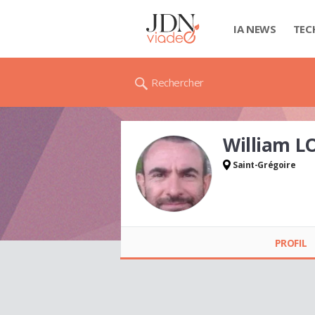
IA NEWS
TEC
Rechercher
William L
Saint-Grégoire
William LOVRIC
PROFIL