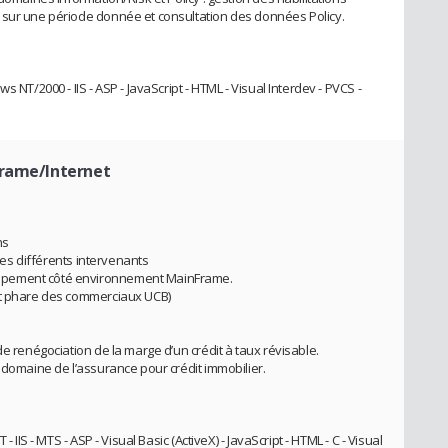
 sur une période donnée et consultation des données Policy.
 NT/2000 - IIS - ASP - JavaScript - HTML - Visual Interdev - PVCS -
frame/Internet
ns
 des différents intervenants
ppement côté environnement MainFrame.
it phare des commerciaux UCB)
de renégociation de la marge d’un crédit à taux révisable.
 domaine de l’assurance pour crédit immobilier.
 IIS - MTS - ASP - Visual Basic (ActiveX) - JavaScript - HTML - C - Visual