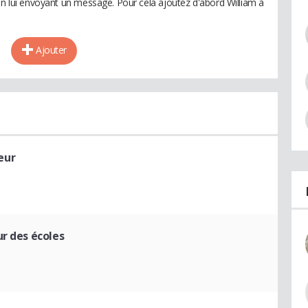
en lui envoyant un message. Pour cela ajoutez d'abord William à
Ajouter
eur
r des écoles