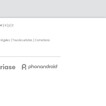
w
x
y
z
 légales
Tous les articles
Corrections