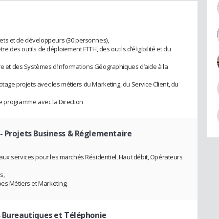
ets et de développeurs (30 personnes),
tre des outils de déploiement FTTH, des outils d’éligibilité et du
bre et des Systèmes d’Informations Géographiques d’aide à la
otage projets avec les métiers du Marketing, du Service Client, du
age programme avec la Direction
- Projets Business & Réglementaire
aux services pour les marchés Résidentiel, Haut débit, Opérateurs
s,
pes Métiers et Marketing,
s Bureautiques et Téléphonie