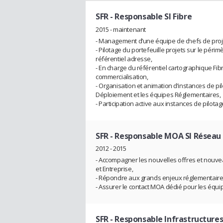
SFR
- Responsable SI Fibre
2015 - maintenant
- Management d’une équipe de chefs de proj
- Pilotage du portefeuille projets sur le périmè
référentiel adresse,
- En charge du référentiel cartographique Fi
commercialisation,
- Organisation et animation d’instances de pil
Déploiement et les équipes Réglementaires,
- Participation active aux instances de pilot
SFR
- Responsable MOA SI Réseau 
2012 - 2015
- Accompagner les nouvelles offres et nouve
et Entreprise,
- Répondre aux grands enjeux réglementaire
- Assurer le contact MOA dédié pour les équi
SFR
- Responsable Infrastructure