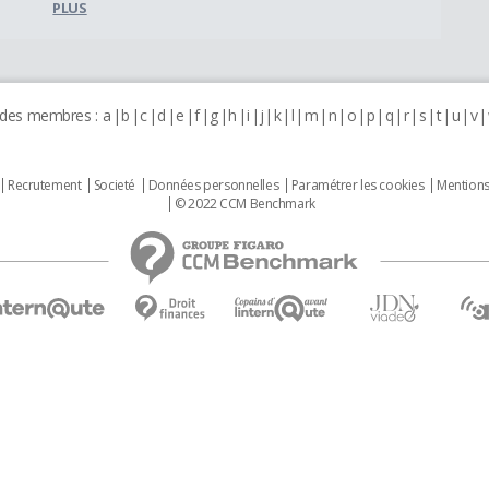
PLUS
 des membres :
a
b
c
d
e
f
g
h
i
j
k
l
m
n
o
p
q
r
s
t
u
v
Recrutement
Societé
Données personnelles
Paramétrer les cookies
Mentions
© 2022 CCM Benchmark