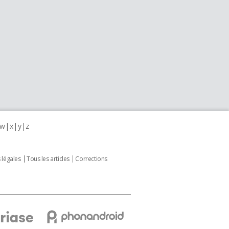
w
x
y
z
 légales
Tous les articles
Corrections