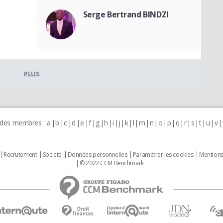
Serge Bertrand BINDZI
PLUS
 des membres :
a
b
c
d
e
f
g
h
i
j
k
l
m
n
o
p
q
r
s
t
u
v
Recrutement
Societé
Données personnelles
Paramétrer les cookies
Mentions
© 2022 CCM Benchmark