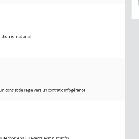
ctionnel national
un contrat de régie vers un contrat d’infogérance
0 techniciens + 3 agents administratifs)