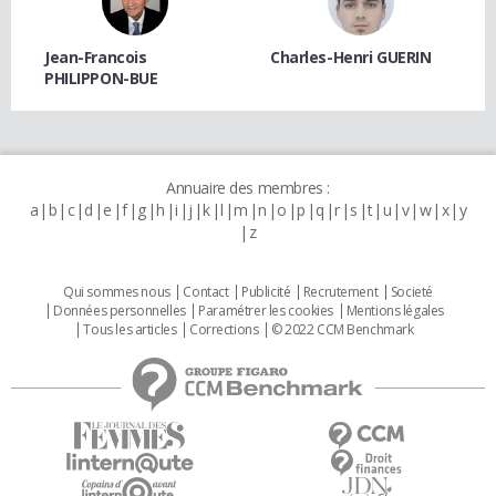
Jean-Francois
Charles-Henri GUERIN
PHILIPPON-BUE
Annuaire des membres :
a
b
c
d
e
f
g
h
i
j
k
l
m
n
o
p
q
r
s
t
u
v
w
x
y
z
Qui sommes nous
Contact
Publicité
Recrutement
Societé
Données personnelles
Paramétrer les cookies
Mentions légales
Tous les articles
Corrections
© 2022 CCM Benchmark