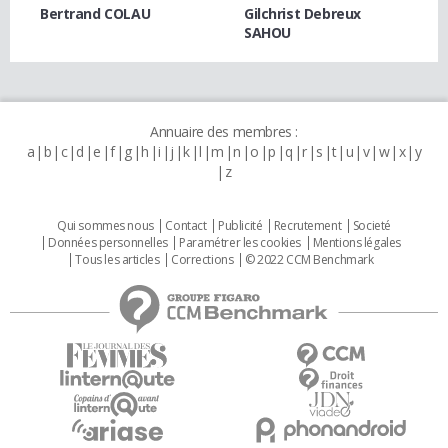
Bertrand COLAU
Gilchrist Debreux
SAHOU
Annuaire des membres :
a
b
c
d
e
f
g
h
i
j
k
l
m
n
o
p
q
r
s
t
u
v
w
x
y
z
Qui sommes nous
Contact
Publicité
Recrutement
Societé
Données personnelles
Paramétrer les cookies
Mentions légales
Tous les articles
Corrections
© 2022 CCM Benchmark