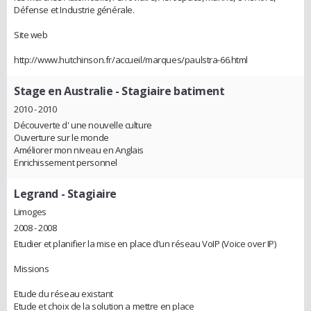
Défense et Industrie générale.
Site web
http://www.hutchinson.fr/accueil/marques/paulstra-66.html
Stage en Australie
- Stagiaire batiment
2010 - 2010
Découverte d' une nouvelle culture
Ouverture sur le monde
Améliorer mon niveau en Anglais
Enrichissement personnel
Legrand
- Stagiaire
Limoges
2008 - 2008
Etudier et planifier la mise en place d’un réseau VoIP (Voice over IP)
Missions
Etude du réseau existant
Etude et choix de la solution a mettre en place