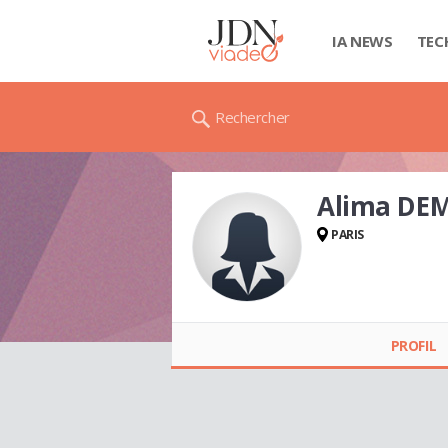
IA NEWS
TEC
Rechercher
Alima DE
PARIS
Alima DEMBÉLÉ
PROFIL