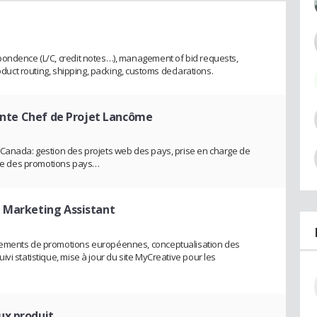
pondence (L/C, credit notes…), management of bid requests,
roduct routing, shipping, packing, customs declarations.
ante Chef de Projet Lancôme
 Canada: gestion des projets web des pays, prise en charge de
lace des promotions pays…
 Marketing Assistant
cements de promotions européennes, conceptualisation des
vi statistique, mise à jour du site MyCreative pour les
x produit