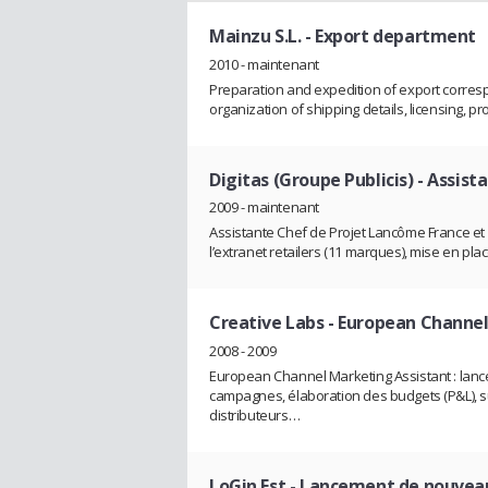
Mainzu S.L.
- Export department
2010 - maintenant
Preparation and expedition of export corres
organization of shipping details, licensing, p
Digitas (Groupe Publicis)
- Assist
2009 - maintenant
Assistante Chef de Projet Lancôme France et
l’extranet retailers (11 marques), mise en p
Creative Labs
- European Channel
2008 - 2009
European Channel Marketing Assistant : lan
campagnes, élaboration des budgets (P&L), sui
distributeurs…
LoGin Est
- Lancement de nouveau