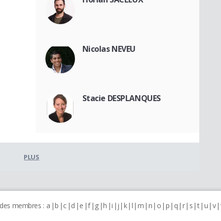
Nicolas NEVEU
Stacie DESPLANQUES
PLUS
 des membres :
a
b
c
d
e
f
g
h
i
j
k
l
m
n
o
p
q
r
s
t
u
v