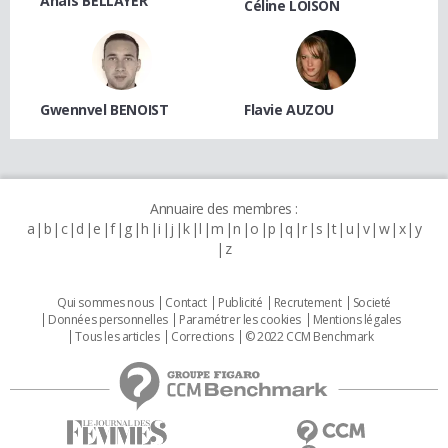
Anaïs BELLAYER
Céline LOISON
Gwennvel BENOIST
Flavie AUZOU
Annuaire des membres :
a
b
c
d
e
f
g
h
i
j
k
l
m
n
o
p
q
r
s
t
u
v
w
x
y
z
Qui sommes nous
Contact
Publicité
Recrutement
Societé
Données personnelles
Paramétrer les cookies
Mentions légales
Tous les articles
Corrections
© 2022 CCM Benchmark