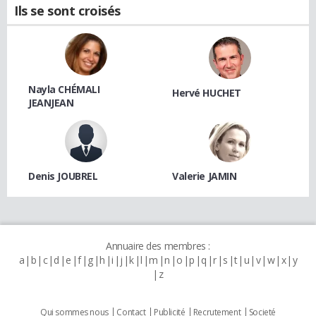
Ils se sont croisés
Nayla CHÉMALI
Hervé HUCHET
JEANJEAN
Denis JOUBREL
Valerie JAMIN
Annuaire des membres :
a
b
c
d
e
f
g
h
i
j
k
l
m
n
o
p
q
r
s
t
u
v
w
x
y
z
Qui sommes nous
Contact
Publicité
Recrutement
Societé