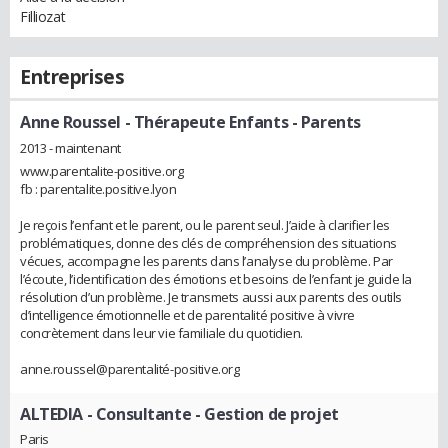
Filliozat
Entreprises
Anne Roussel
- Thérapeute Enfants - Parents
2013 - maintenant
www.parentalite-positive.org
fb : ​parentalite.positive.lyon
Je reçois l’enfant et le parent, ou le parent seul. J’aide à clarifier les
problématiques, donne des clés de compréhension des situations
vécues, accompagne les parents dans l’analyse du problème. Par
l’écoute, l’identification des émotions et besoins de l’enfant je guide la
résolution d’un problème. Je transmets aussi aux parents des outils
d’intelligence émotionnelle et de parentalité positive à vivre
concrètement dans leur vie familiale du quotidien.
anne.roussel@parentalité-positive.org
ALTEDIA
- Consultante - Gestion de projet
Paris