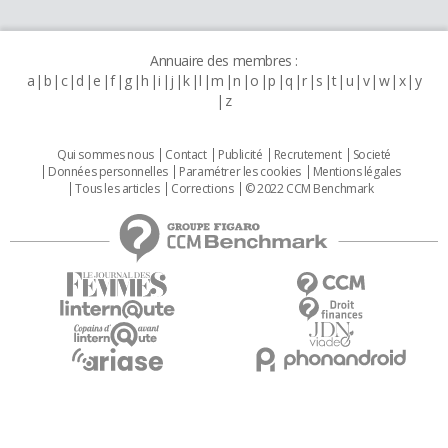
Annuaire des membres :
a
b
c
d
e
f
g
h
i
j
k
l
m
n
o
p
q
r
s
t
u
v
w
x
y
z
Qui sommes nous
Contact
Publicité
Recrutement
Societé
Données personnelles
Paramétrer les cookies
Mentions légales
Tous les articles
Corrections
© 2022 CCM Benchmark