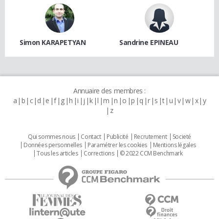
Simon KARAPETYAN
Sandrine EPINEAU
Annuaire des membres :
a
b
c
d
e
f
g
h
i
j
k
l
m
n
o
p
q
r
s
t
u
v
w
x
y
z
Qui sommes nous
Contact
Publicité
Recrutement
Societé
Données personnelles
Paramétrer les cookies
Mentions légales
Tous les articles
Corrections
© 2022 CCM Benchmark