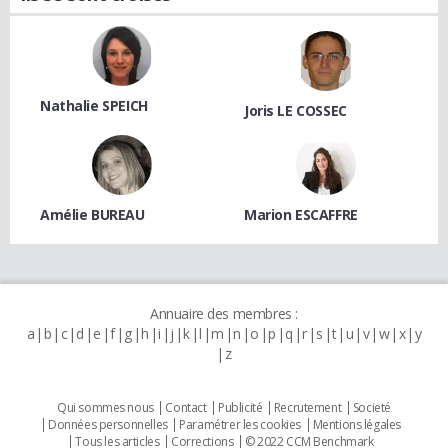
Nathalie SPEICH
Joris LE COSSEC
Amélie BUREAU
Marion ESCAFFRE
Annuaire des membres :
a
b
c
d
e
f
g
h
i
j
k
l
m
n
o
p
q
r
s
t
u
v
w
x
y
z
Qui sommes nous
Contact
Publicité
Recrutement
Societé
Données personnelles
Paramétrer les cookies
Mentions légales
Tous les articles
Corrections
© 2022 CCM Benchmark