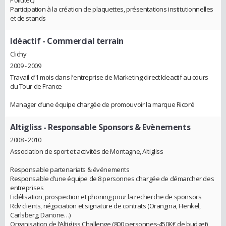
Participation à la création de plaquettes, présentations institutionnelles
et de stands
Idéactif
- Commercial terrain
Clichy
2009 - 2009
Travail d’1 mois dans l’entreprise de Marketing direct Ideactif au cours
du Tour de France
Manager d’une équipe chargée de promouvoir la marque Ricoré
Altigliss
- Responsable Sponsors & Evènements
2008 - 2010
Association de sport et activités de Montagne, Altigliss
Responsable partenariats & événements
Responsable d’une équipe de 8 personnes chargée de démarcher des
entreprises
Fidélisation, prospection et phoning pour la recherche de sponsors
Rdv clients, négociation et signature de contrats (Orangina, Henkel,
Carlsberg, Danone…)
Organisation de l’Altigliss Challenge (800 personnes-450K€ de budget)