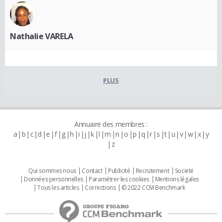
Nathalie VARELA
PLUS
Annuaire des membres :
a
b
c
d
e
f
g
h
i
j
k
l
m
n
o
p
q
r
s
t
u
v
w
x
y
z
Qui sommes nous
Contact
Publicité
Recrutement
Societé
Données personnelles
Paramétrer les cookies
Mentions légales
Tous les articles
Corrections
© 2022 CCM Benchmark