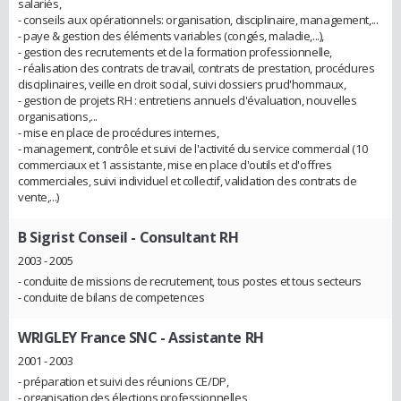
salariés,
- conseils aux opérationnels: organisation, disciplinaire, management,...
- paye & gestion des éléments variables (congés, maladie,...),
- gestion des recrutements et de la formation professionnelle,
- réalisation des contrats de travail, contrats de prestation, procédures
disciplinaires, veille en droit social, suivi dossiers prud'hommaux,
- gestion de projets RH : entretiens annuels d'évaluation, nouvelles
organisations,...
- mise en place de procédures internes,
- management, contrôle et suivi de l'activité du service commercial (10
commerciaux et 1 assistante, mise en place d'outils et d'offres
commerciales, suivi individuel et collectif, validation des contrats de
vente,...)
B Sigrist Conseil
- Consultant RH
2003 - 2005
- conduite de missions de recrutement, tous postes et tous secteurs
- conduite de bilans de competences
WRIGLEY France SNC
- Assistante RH
2001 - 2003
- préparation et suivi des réunions CE/DP,
- organisation des élections professionnelles,