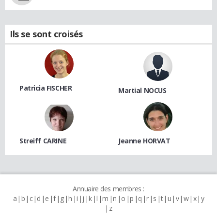
Ils se sont croisés
Patricia FISCHER
Martial NOCUS
Streiff CARINE
Jeanne HORVAT
Annuaire des membres :
a
b
c
d
e
f
g
h
i
j
k
l
m
n
o
p
q
r
s
t
u
v
w
x
y
z