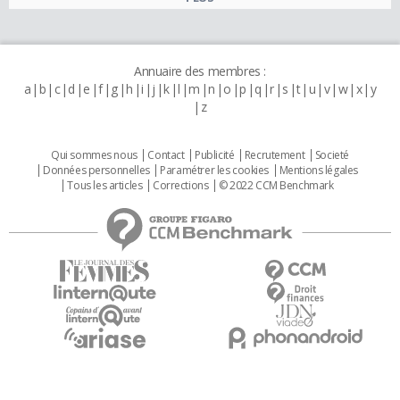
Annuaire des membres :
a
b
c
d
e
f
g
h
i
j
k
l
m
n
o
p
q
r
s
t
u
v
w
x
y
z
Qui sommes nous
Contact
Publicité
Recrutement
Societé
Données personnelles
Paramétrer les cookies
Mentions légales
Tous les articles
Corrections
© 2022 CCM Benchmark