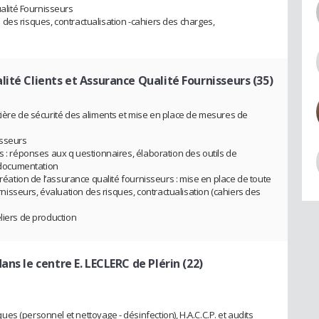
lité Fournisseurs
des risques, contractualisation -cahiers des charges,
ité Clients et Assurance Qualité Fournisseurs (35)
tière de sécurité des aliments et mise en place de mesures de
isseurs
s : réponses aux q uestionnaires, élaboration des outils de
documentation
création de l’assurance qualité fournisseurs : mise en place de toute
sseurs, évaluation des risques, contractualisation (cahiers des
liers de production
ns le centre E. LECLERC de Plérin (22)
s (personnel et nettoyage - désinfection), H.A.C.C.P. et audits