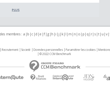
PLUS
 des membres :
a
b
c
d
e
f
g
h
i
j
k
l
m
n
o
p
q
r
s
t
u
v
Recrutement
Societé
Données personnelles
Paramétrer les cookies
Mentions
© 2022 CCM Benchmark