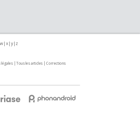
w
x
y
z
 légales
Tous les articles
Corrections