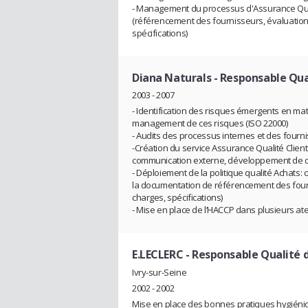
- Management du processus d'Assurance Qua
(référencement des fournisseurs, évaluation 
spécifications)
Diana Naturals
- Responsable Qual
2003 - 2007
- Identification des risques émergents en ma
management de ces risques (ISO 22000)
- Audits des processus internes et des fourn
-Création du service Assurance Qualité Client
communication externe, développement de 
- Déploiement de la politique qualité Achats: 
la documentation de référencement des fourni
charges, spécifications)
- Mise en place de l’HACCP dans plusieurs ate
E.LECLERC
- Responsable Qualité da
Ivry-sur-Seine
2002 - 2002
Mise en place des bonnes pratiques hygiénique