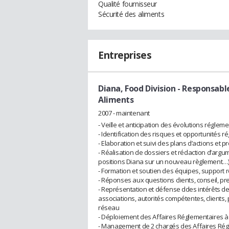
Qualité fournisseur
Sécurité des aliments
Entreprises
Diana, Food Division
- Responsable
Aliments
2007 - maintenant
- Veille et anticipation des évolutions régleme
- Identification des risques et opportunités r
- Elaboration et suivi des plans d’actions et 
- Réalisation de dossiers et rédaction d’argu
positions Diana sur un nouveau règlement…
- Formation et soutien des équipes, support r
- Réponses aux questions clients, conseil, pr
- Représentation et défense ddes intérêts de
associations, autorités compétentes, clients
réseau
- Déploiement des Affaires Réglementaires à l
- Management de 2 chargés des Affaires Ré