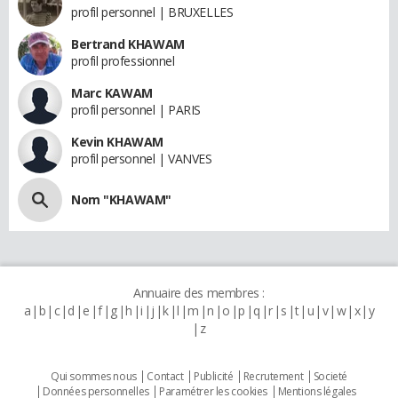
profil personnel | BRUXELLES
Bertrand KHAWAM
profil professionnel
Marc KAWAM
profil personnel | PARIS
Kevin KHAWAM
profil personnel | VANVES
Nom "KHAWAM"
Annuaire des membres :
a
b
c
d
e
f
g
h
i
j
k
l
m
n
o
p
q
r
s
t
u
v
w
x
y
z
Qui sommes nous
Contact
Publicité
Recrutement
Societé
Données personnelles
Paramétrer les cookies
Mentions légales