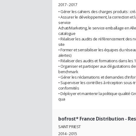
2017 - 2017
• Gérer les cahiers des charges produits : cré
• Assurer le développement, la correction et 
service
Achat/Marketing, le service emballage en All
catalogue
• Réaliser les audits de référencement des 
site
• Former et sensibiliser les équipes du réseau
alertes)
• Réaliser des audits et formations dans les
• Organiser et participer aux dégustations d
benchmark
• Gérer les réclamations et demandes d’inform
• Superviser les contrôles à réception sous-tr
conformités
• Déployer et maintenir la politique qualité
qua
bofrost* France Distribution
- Re
SAINT PRIEST
2014 - 2015