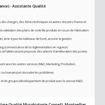
ance)
- Assistante Qualité
rs des charges, des fiches techniques et autres dossiers France et
 à la validation des plans de contrôle produits en cours de fabrication
ts, tenir à jour les tableaux de bord, assurer la gestion
aging (connaissance de la réglementation en vigueur)
orces et faiblesses) et proposer des actions d’amélioration des postes
ent avec les autres services (R&D, Marketing, Production,
s ou humains) et résoudre les problèmes
ces et de groupe (développement de produit avec le service R&D)
yse Qualité Microbiologie Conseil), Montpellier