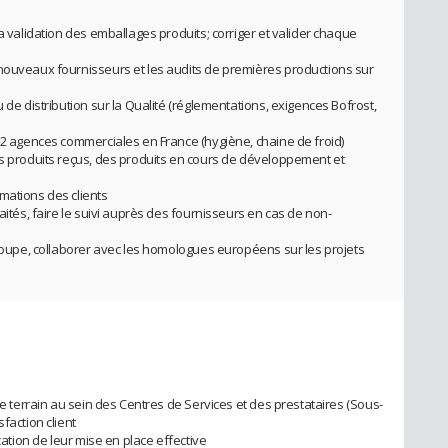
la validation des emballages produits; corriger et valider chaque
 nouveaux fournisseurs et les audits de premières productions sur
 de distribution sur la Qualité (réglementations, exigences Bofrost,
 12 agences commerciales en France (hygiène, chaine de froid)
es produits reçus, des produits en cours de développement et
mations des clients
aités, faire le suivi auprès des fournisseurs en cas de non-
 Groupe, collaborer avec les homologues européens sur les projets
le terrain au sein des Centres de Services et des prestataires (Sous-
faction client
cation de leur mise en place effective