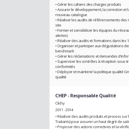
• Gérer les cahiers des charges produits
• Assurer le développement, la correction et 
nouveau catalogue
• Réaliser les audits de référencements des
site
• Former et sensibiliser les équipes du réseau
alertes)
• Réaliser des audits et formations dans les
• Organiser et participer aux dégustations d
benchmark
• Gérer les réclamations et demandes d’infor
• Superviser les contrôles à réception sous-tr
conformités
• Déployer et maintenir la politique qualité
qualité
CHEP
- Responsable Qualité
Clichy
2011 - 2014
• Réaliser des audits produits et process sur 
Traitants) pour assurer un haut degré de satis
• Proposer des actions correctives et la vérifi