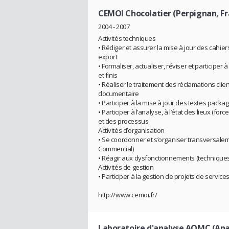
CEMOI Chocolatier (Perpignan, Fr
2004 - 2007
Activités techniques
• Rédiger et assurer la mise à jour des cahie
export
• Formaliser, actualiser, réviser et participer
et finis
• Réaliser le traitement des réclamations clien
documentaire
• Participer à la mise à jour des textes pack
• Participer à l’analyse, à l’état des lieux (f
et des processus
Activités d’organisation
• Se coordonner et s’organiser transversalem
Commercial)
• Réagir aux dysfonctionnements (technique
Activités de gestion
• Participer à la gestion de projets de servi
http://www.cemoi.fr/
Laboratoire d'analyse AQMC (Anal