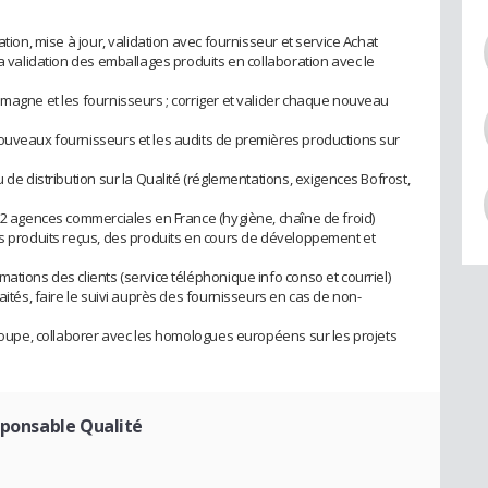
ation, mise à jour, validation avec fournisseur et service Achat
la validation des emballages produits en collaboration avec le
emagne et les fournisseurs ; corriger et valider chaque nouveau
nouveaux fournisseurs et les audits de premières productions sur
 de distribution sur la Qualité (réglementations, exigences Bofrost,
 12 agences commerciales en France (hygiène, chaîne de froid)
es produits reçus, des produits en cours de développement et
ations des clients (service téléphonique info conso et courriel)
aités, faire le suivi auprès des fournisseurs en cas de non-
 Groupe, collaborer avec les homologues européens sur les projets
sponsable Qualité