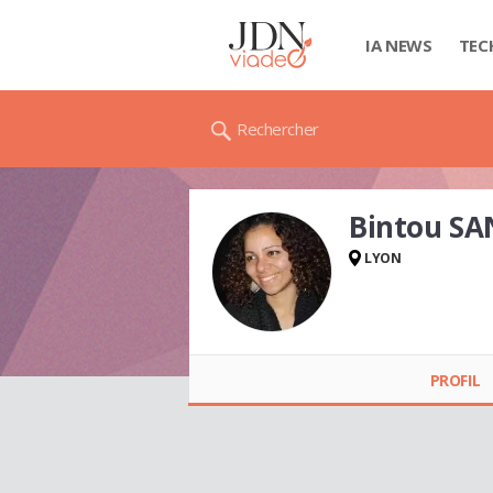
IA NEWS
TEC
Rechercher
Bintou SA
LYON
Bintou SANNI
PROFIL