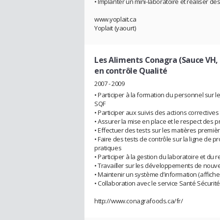
• Implanter un mini-laboratoire et réaliser d
www.yoplait.ca
Yoplait (yaourt)
Les Aliments Conagra (Sauce VH, 
en contrôle Qualité
2007 - 2009
• Participer à la formation du personnel sur l
SQF
• Participer aux suivis des actions correctives
• Assurer la mise en place et le respect des p
• Effectuer des tests sur les matières première
• Faire des tests de contrôle sur la ligne de 
pratiques
• Participer à la gestion du laboratoire et du 
• Travailler sur les développements de nouve
• Maintenir un système d’information (affiches
• Collaboration avec le service Santé Sécurit
http://www.conagrafoods.ca/fr/