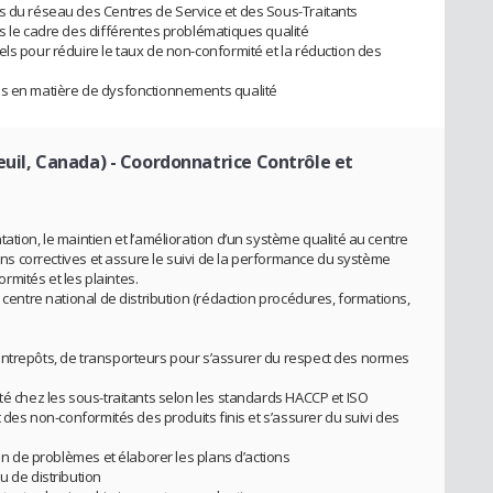
s du réseau des Centres de Service et des Sous-Traitants
ns le cadre des différentes problématiques qualité
ls pour réduire le taux de non-conformité et la réduction des
es en matière de dysfonctionnements qualité
euil, Canada)
- Coordonnatrice Contrôle et
ation, le maintien et l’amélioration d’un système qualité au centre
ions correctives et assure le suivi de la performance du système
ormités et les plaintes.
 centre national de distribution (rédaction procédures, formations,
entrepôts, de transporteurs pour s’assurer du respect des normes
té chez les sous-traitants selon les standards HACCP et ISO
t des non-conformités des produits finis et s’assurer du suivi des
ion de problèmes et élaborer les plans d’actions
u de distribution