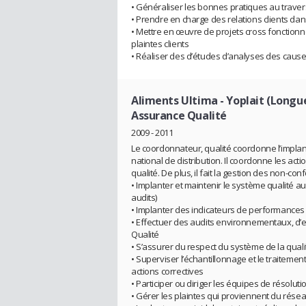
• Généraliser les bonnes pratiques au traver
• Prendre en charge des relations clients da
• Mettre en œuvre de projets cross fonctionne
plaintes clients
• Réaliser des d’études d’analyses des caus
Aliments Ultima - Yoplait (Longu
Assurance Qualité
2009 - 2011
Le coordonnateur, qualité coordonne l’implant
national de distribution. Il coordonne les act
qualité. De plus, il fait la gestion des non-conf
• Implanter et maintenir le système qualité au
audits)
• Implanter des indicateurs de performances
• Effectuer des audits environnementaux, d’
Qualité
• S’assurer du respect du système de la quali
• Superviser l’échantillonnage et le traitemen
actions correctives
• Participer ou diriger les équipes de résolut
• Gérer les plaintes qui proviennent du résea