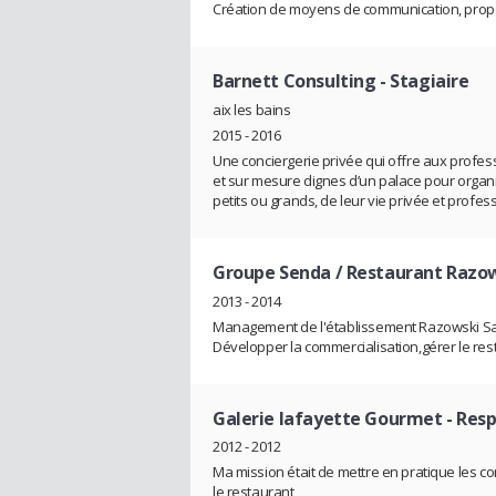
Création de moyens de communication, proposit
Barnett Consulting
- Stagiaire
aix les bains
2015 - 2016
Une conciergerie privée qui offre aux profess
et sur mesure dignes d’un palace pour organ
petits ou grands, de leur vie privée et profes
Groupe Senda / Restaurant Razo
2013 - 2014
Management de l'établissement Razowski Sa
Développer la commercialisation,gérer le res
Galerie lafayette Gourmet
- Resp
2012 - 2012
Ma mission était de mettre en pratique les c
le restaurant