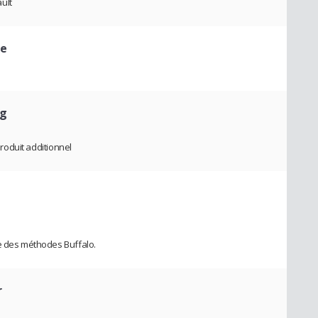
ault
le
ng
produit additionnel
ge des méthodes Buffalo.
r