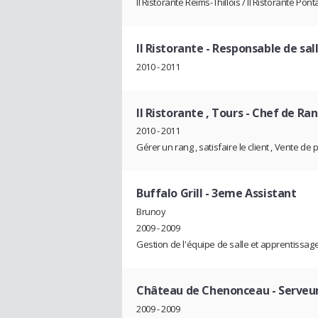
Il Ristorante Reims-Thillois / Il Ristorante Pont
Il Ristorante
- Responsable de sal
2010 - 2011
Il Ristorante , Tours
- Chef de Ra
2010 - 2011
Gérer un rang , satisfaire le client , Vente de 
Buffalo Grill
- 3eme Assistant
Brunoy
2009 - 2009
Gestion de l'équipe de salle et apprentissa
Château de Chenonceau
- Serveu
2009 - 2009