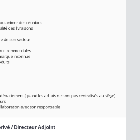
r ou animer des réunions
alité des livraisons
ale de son secteur
tions commerciales
démarque inconnue
oduits
département (quand les achats ne sont pas centralisés au siège)
eurs
 collaboration avec son responsable
rivé / Directeur Adjoint