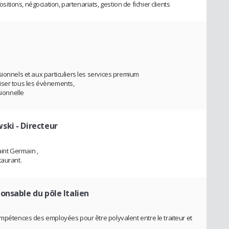
ions, négociation, partenariats, gestion de fichier clients
ionnels et aux particuliers les services premium
iser tous les évènements,
sionnelle
wski
- Directeur
int Germain ,
taurant.
onsable du pôle Italien
ompétences des employées pour être polyvalent entre le traiteur et