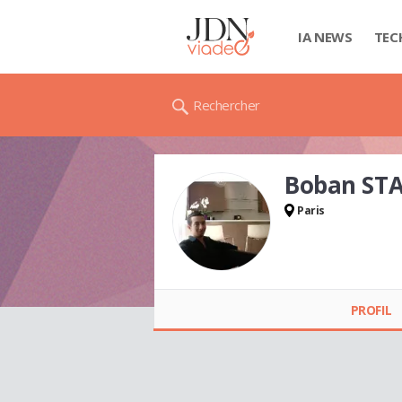
IA NEWS
TEC
Rechercher
Boban ST
Paris
Boban STANCIC
PROFIL