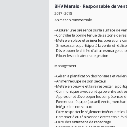
BHV Marais
- Responsable de ven
2017 - 2018
Animation commerciale
- Assurer une présence sur la surface de ve
- Contrôler la bonne tenue de sa zone de res
- Mettre en place et animer les opérations c
- Si nécessaire, participer à la vente et réalis
- Développer le chiffre d'affaires/marge de 
- Piloter les indicateurs de gestion
Management
- Gérer la planification des horaires et veiller
- Animer l'équipe de son secteur
- Mettre en oeuvre et faire respecter la poli
- Communiquer avec son équipe entre autres, 
- Apprécier et développer les compétences 
- Former son équipe (accueil, vente, merchand
- Intégrer les nouveaux
- Faire respecter le règlement intérieur et les
- Participer à ou réaliser des entretiens d'éva
- Faire des entretiens de recadrage