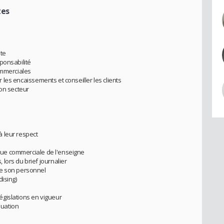
tes
nte
ponsabilité
ommerciales
er les encaissements et conseiller les clients
son secteur
 à leur respect
tique commerciale de l'enseigne
lors du brief journalier
de son personnel
ising)
 législations en vigueur
luation