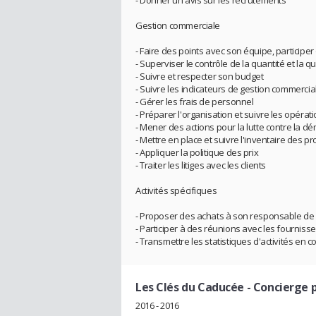
- Donner un avis sur les recrutements
Gestion commerciale
- Faire des points avec son équipe, participe
- Superviser le contrôle de la quantité et la qu
- Suivre et respecter son budget
- Suivre les indicateurs de gestion commerci
- Gérer les frais de personnel
- Préparer l'organisation et suivre les opéra
- Mener des actions pour la lutte contre la 
- Mettre en place et suivre l'inventaire des pr
- Appliquer la politique des prix
- Traiter les litiges avec les clients
Activités spécifiques
- Proposer des achats à son responsable de 
- Participer à des réunions avec les fourniss
- Transmettre les statistiques d'activités en
Les Clés du Caducée
- Concierge p
2016 - 2016