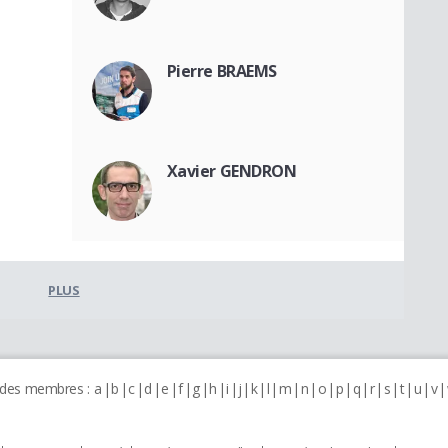
Pierre BRAEMS
Xavier GENDRON
PLUS
 des membres :
a
b
c
d
e
f
g
h
i
j
k
l
m
n
o
p
q
r
s
t
u
v