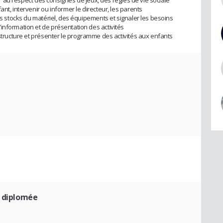
ler au respect des consignes de jeux, des règles de vie sociale
nt, intervenir ou informer le directeur, les parents
des stocks du matériel, des équipements et signaler les besoins
information et de présentation des activités
 structure et présenter le programme des activités aux enfants
H diplomée