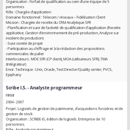
Organisation : Forfait de qualification au sein d’une équipe de 5
personnes
Rôle : Chargée d’application
Domaine fonctionnel : Telecom / réseaux – Fidélisation Client
Mission : Chargée de recette du CRM Analytique SFR
- Planification et suivi de l’activité de qualification d’application (Recette
applicative, Gestion d’environnement de pré-production, Analyse sur
incident de production)
- Suivi comité de projet
- Participation au chiffrage et à la rédaction des propositions
commerciales de palier
Interlocuteurs : MOE SFR (CP client), MOA (utilisateurs SFR), TMA
(Intégrateur)
Envir. Technique : Unix, Oracle, Test Director/Quality center, PVCS,
Epiphany
Scribe I.S.
- Analyste programmeur
FIRMI
2004 - 2007
Projet : Logiciels de gestion de patrimoine, d’acquisitions foncières et de
gestion de stock
Organisation : SCRIBE-IS, édition de logiciels. Entreprise de 10
personnes.
Rôle : Analyste programmeur