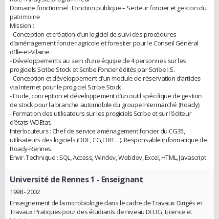
Domaine fonctionnel : Fonction publique – Secteur foncier et gestion du
patrimoine
Mission :
- Conception et création d’un logiciel de suivi des procédures
d’aménagement foncier agricole et forestier pour le Conseil Général
d’Ille-et-Vilaine
- Développements au sein d’une équipe de 4 personnes sur les
progiciels Scribe Stock et Scribe Foncier édités par Scribe I.S.
- Conception et développement d’un module de réservation d’articles
via Internet pour le progiciel Scribe Stock
- Etude, conception et développement d’un outil spécifique de gestion
de stock pour la branche automobile du groupe Intermarché (Roady)
- Formation des utilisateurs sur les progiciels Scribe et sur l’éditeur
d’états WDEtat.
Interlocuteurs : Chef de service aménagement foncier du CG35,
utilisateurs des logiciels (DDE, CG, DRE…). Responsable informatique de
Roady-Rennes.
Envir. Technique : SQL, Access, Windev, Webdev, Excel, HTML, Javascript
Université de Rennes 1
- Enseignant
1998 - 2002
Enseignement de la microbiologie dans le cadre de Travaux Dirigés et
Travaux Pratiques pour des étudiants de niveau DEUG, Licence et