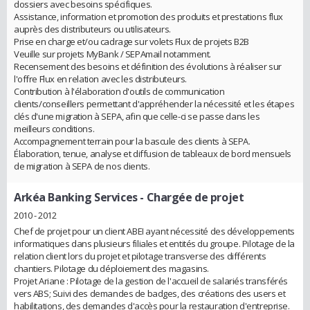
dossiers avec besoins spécifiques.
Assistance, information et promotion des produits et prestations flux
auprès des distributeurs ou utilisateurs.
Prise en charge et/ou cadrage sur volets Flux de projets B2B
Veuille sur projets MyBank / SEPAmail notamment.
Recensement des besoins et définition des évolutions à réaliser sur
l'offre Flux en relation avec les distributeurs.
Contribution à l'élaboration d'outils de communication
clients/conseillers permettant d'appréhender la nécessité et les étapes
clés d'une migration à SEPA, afin que celle-ci se passe dans les
meilleurs conditions.
Accompagnement terrain pour la bascule des clients à SEPA.
Élaboration, tenue, analyse et diffusion de tableaux de bord mensuels
de migration à SEPA de nos clients.
Arkéa Banking Services
- Chargée de projet
2010 - 2012
Chef de projet pour un client ABEI ayant nécessité des développements
informatiques dans plusieurs filiales et entités du groupe. Pilotage de la
relation client lors du projet et pilotage transverse des différents
chantiers. Pilotage du déploiement des magasins.
Projet Ariane : Pilotage de la gestion de l'accueil de salariés transférés
vers ABS; Suivi des demandes de badges, des créations des users et
habilitations, des demandes d'accès pour la restauration d'entreprise.