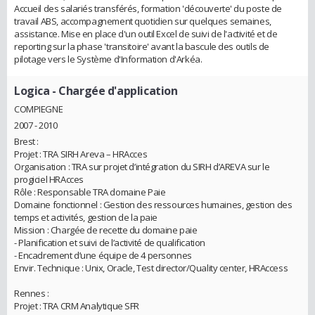
Accueil des salariés transférés, formation 'découverte' du poste de
travail ABS, accompagnement quotidien sur quelques semaines,
assistance. Mise en place d'un outil Excel de suivi de l'activité et de
reporting sur la phase 'transitoire' avant la bascule des outils de
pilotage vers le Système d'Information d'Arkéa.
Logica
- Chargée d'application
COMPIEGNE
2007 - 2010
Brest :
Projet : TRA SIRH Areva – HRAcces
Organisation : TRA sur projet d’intégration du SIRH d’AREVA sur le
progiciel HRAcces
Rôle : Responsable TRA domaine Paie
Domaine fonctionnel : Gestion des ressources humaines, gestion des
temps et activités, gestion de la paie
Mission : Chargée de recette du domaine paie
- Planification et suivi de l’activité de qualification
- Encadrement d’une équipe de 4 personnes
Envir. Technique : Unix, Oracle, Test director/Quality center, HRAccess
Rennes :
Projet : TRA CRM Analytique SFR