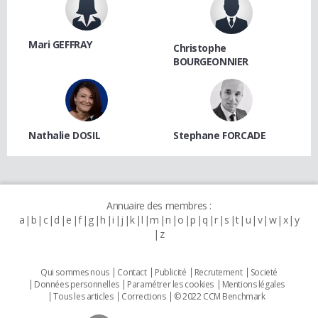
Mari GEFFRAY
Christophe
BOURGEONNIER
Nathalie DOSIL
Stephane FORCADE
Annuaire des membres :
a
b
c
d
e
f
g
h
i
j
k
l
m
n
o
p
q
r
s
t
u
v
w
x
y
z
Qui sommes nous
Contact
Publicité
Recrutement
Societé
Données personnelles
Paramétrer les cookies
Mentions légales
Tous les articles
Corrections
© 2022 CCM Benchmark