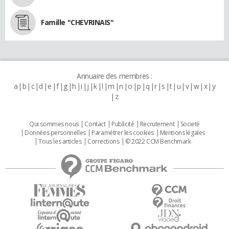
Famille "CHEVRINAIS"
Annuaire des membres :
a
b
c
d
e
f
g
h
i
j
k
l
m
n
o
p
q
r
s
t
u
v
w
x
y
z
Qui sommes nous
Contact
Publicité
Recrutement
Societé
Données personnelles
Paramétrer les cookies
Mentions légales
Tous les articles
Corrections
© 2022 CCM Benchmark