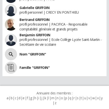
Gabrielle GRIFFOIN
profil personnel | CRECY EN PONTHIEU
Bertrand GRIFFOIN
profil professionnel | PACIFICA - Responsable
comptabilité générale et grands projets
Benjamin GRIFFOIN
profil professionnel | Ecole Collège Lycée Saint-Martin -
Secrétaire de vie scolaire
Nom "GRIFFOIN"
Famille "GRIFFOIN"
Annuaire des membres :
a
b
c
d
e
f
g
h
i
j
k
l
m
n
o
p
q
r
s
t
u
v
w
x
y
z