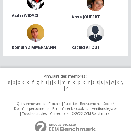
Azdin WIDADI
Anne JOUBERT
Romain ZIMMERMANN
Rachid ATOUT
Annuaire des membres :
a
b
c
d
e
f
g
h
i
j
k
l
m
n
o
p
q
r
s
t
u
v
w
x
y
z
Qui sommes nous
Contact
Publicité
Recrutement
Societé
Données personnelles
Paramétrer les cookies
Mentions légales
Tous les articles
Corrections
© 2022 CCM Benchmark