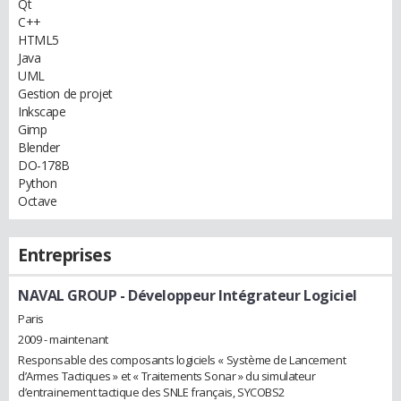
Qt
C++
HTML5
Java
UML
Gestion de projet
Inkscape
Gimp
Blender
DO-178B
Python
Octave
Entreprises
NAVAL GROUP
- Développeur Intégrateur Logiciel
Paris
2009 - maintenant
Responsable des composants logiciels « Système de Lancement
d’Armes Tactiques » et « Traitements Sonar » du simulateur
d’entrainement tactique des SNLE français, SYCOBS2