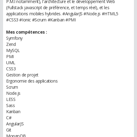
P.M.I notamment), l'architecture et le développement Web
(Fullstack javascript de préférence, et temps réel), et les
applications mobiles hybrides. #AngularJS #Node.js #HTML5
#CSS3 #Ionic #Scrum #Kanban #PMI
Mes compétences :
Symfony
Zend
MySQL
PMI
UML
CSS3
Gestion de projet
Ergonomie des applications
Scrum
Node.js
LESS
Sass
Kanban
C#
AngularJS
Git
MongoDB