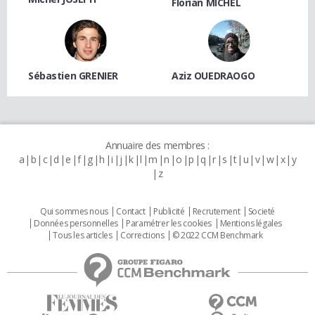
Florian MICHEL
Sébastien GRENIER
Aziz OUEDRAOGO
Annuaire des membres :
a
b
c
d
e
f
g
h
i
j
k
l
m
n
o
p
q
r
s
t
u
v
w
x
y
z
Qui sommes nous
Contact
Publicité
Recrutement
Societé
Données personnelles
Paramétrer les cookies
Mentions légales
Tous les articles
Corrections
© 2022 CCM Benchmark