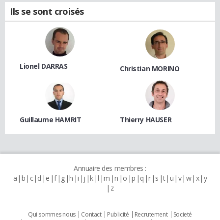
Ils se sont croisés
Lionel DARRAS
Christian MORINO
Guillaume HAMRIT
Thierry HAUSER
Annuaire des membres :
a
b
c
d
e
f
g
h
i
j
k
l
m
n
o
p
q
r
s
t
u
v
w
x
y
z
Qui sommes nous
Contact
Publicité
Recrutement
Societé