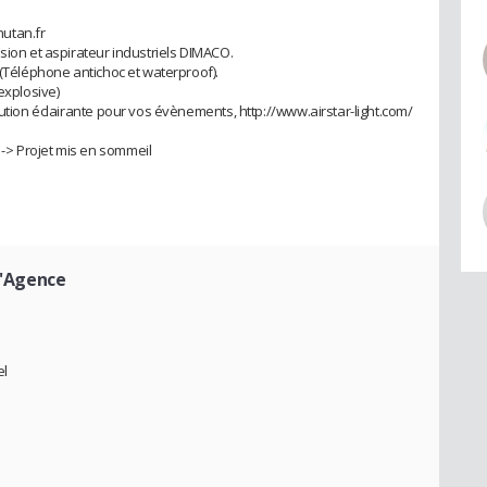
utan.fr
sion et aspirateur industriels DIMACO.
 (Téléphone antichoc et waterproof).
explosive)
lution éclairante pour vos évènements, http://www.airstar-light.com/
-> Projet mis en sommeil
d'Agence
el