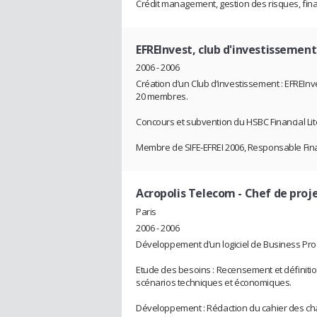
Crédit management, gestion des risques, fi
EFREInvest, club d'investissement
2006 - 2006
Création d’un Club d’investissement : EFREInve
20 membres.
Concours et subvention du HSBC Financial Li
Membre de SIFE-EFREI 2006, Responsable Fina
Acropolis Telecom
- Chef de proj
Paris
2006 - 2006
Développement d’un logiciel de Business P
Etude des besoins : Recensement et définitio
scénarios techniques et économiques.
Développement : Rédaction du cahier des cha