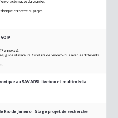
’envoi automatisé du courrier.
echnique et recette du projet.
 VOIP
 17 annexes).
ies, guide utilisateurs. Conduite de rendez-vous avec les différents
om.
phonique au SAV ADSL livebox et multimédia
de Rio de Janeiro
- Stage projet de recherche