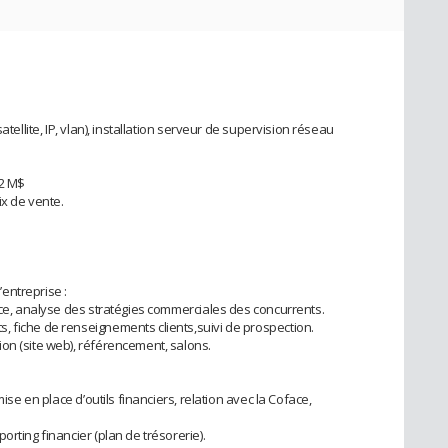
atellite, IP, vlan), installation serveur de supervision réseau
 2 M$
ix de vente.
entreprise :
nce, analyse des stratégies commerciales des concurrents.
 fiche de renseignements clients,suivi de prospection.
on (site web), référencement, salons.
mise en place d’outils financiers, relation avec la Coface,
rting financier (plan de trésorerie).