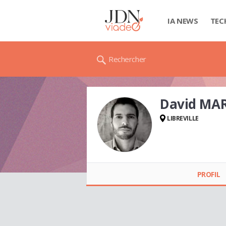
IA NEWS
TEC
Rechercher
David MA
LIBREVILLE
David MARTIN
PROFIL