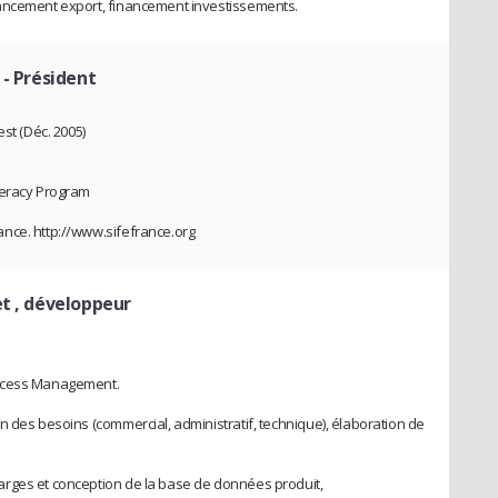
nancement export, financement investissements.
- Président
st (Déc. 2005)
teracy Program
nce. http://www.sifefrance.org
et , développeur
rocess Management.
n des besoins (commercial, administratif, technique), élaboration de
rges et conception de la base de données produit,