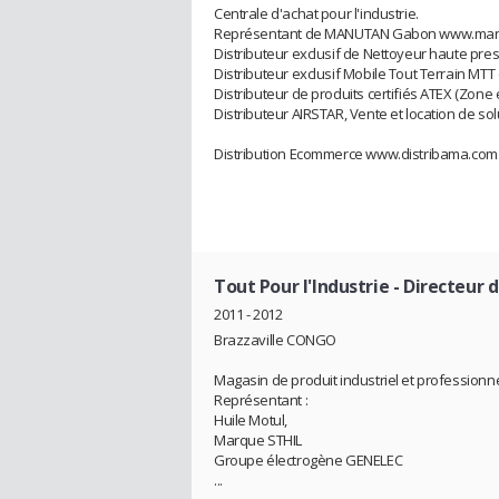
Centrale d'achat pour l'industrie.
Représentant de MANUTAN Gabon www.man
Distributeur exclusif de Nettoyeur haute pres
Distributeur exclusif Mobile Tout Terrain MTT
Distributeur de produits certifiés ATEX (Zone 
Distributeur AIRSTAR, Vente et location de so
Distribution Ecommerce www.distribama.com 
Tout Pour l'Industrie
- Directeur 
2011 - 2012
Brazzaville CONGO
Magasin de produit industriel et professionn
Représentant :
Huile Motul,
Marque STHIL
Groupe électrogène GENELEC
...