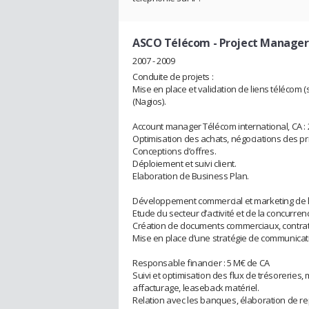
ASCO Télécom
- Project Manager
2007 - 2009
Conduite de projets :
Mise en place et validation de liens télécom (s
(Nagios).
Account manager Télécom international, CA :
Optimisation des achats, négociations des pr
Conceptions d’offres.
Déploiement et suivi client.
Elaboration de Business Plan.
Développement commercial et marketing de l’
Etude du secteur d’activité et de la concurre
Création de documents commerciaux, contrats,
Mise en place d’une stratégie de communicati
Responsable financier : 5 M€ de CA
Suivi et optimisation des flux de trésoreries, 
affacturage, leaseback matériel.
Relation avec les banques, élaboration de repo