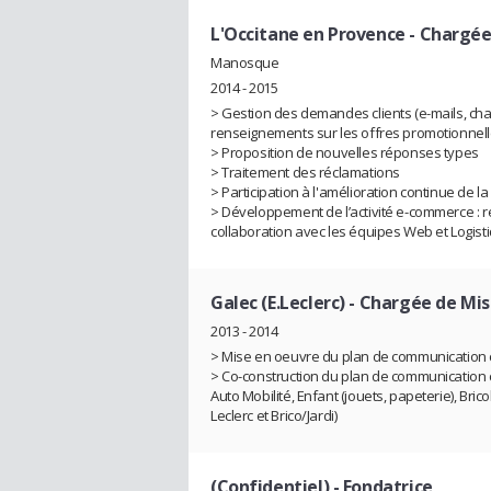
L'Occitane en Provence
- Chargée 
Manosque
2014 - 2015
> Gestion des demandes clients (e-mails, cha
renseignements sur les offres promotionnel
> Proposition de nouvelles réponses types
> Traitement des réclamations
> Participation à l'amélioration continue de la
> Développement de l’activité e-commerce : 
collaboration avec les équipes Web et Logist
Galec (E.Leclerc)
- Chargée de Mi
2013 - 2014
> Mise en oeuvre du plan de communication
> Co-construction du plan de communication c
Auto Mobilité, Enfant (jouets, papeterie), Bric
Leclerc et Brico/Jardi)
(Confidentiel)
- Fondatrice