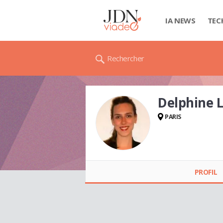
IA NEWS
TEC
Rechercher
Delphine 
PARIS
Delphine LEFEBVRE
PROFIL