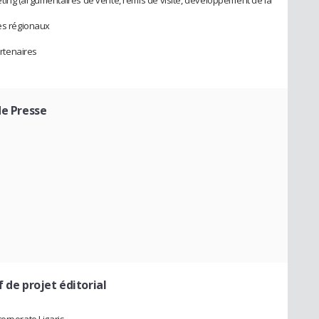
res régionaux
rtenaires
de Presse
 de projet éditorial