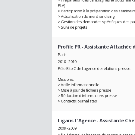
PLV)
> Participation à la préparation des séminai
> Actualisation du merchandising
> Gestion des demandes spécifiques des pa
> Suivi de projets
Profile PR
- Assistante Attachée 
Paris
2010 - 2010
Pôle B to C de l'agence de relations presse.
Missions:
> Veille informationnelle
> Mise à jour de fichiers presse
> Rédaction d'informations presse
> Contacts journalistes
Ligaris L'Agence
- Assistante Chef
2009 - 2009