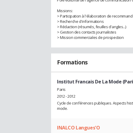
Pôle éditorial de l'agence de communication c
Missions:
> Participation à l'élaboration de recommand
> Recherche d'informations
> Rédaction (résumés, feuilles d'angles...)
> Gestion des contacts journalistes
> Mission commerciales de prospection
Formations
Institut Francais De La Mode (Pari
Paris
2012 - 2012
Cycle de conférences publiques. Aspects hist
mode.
INALCO Langues'O