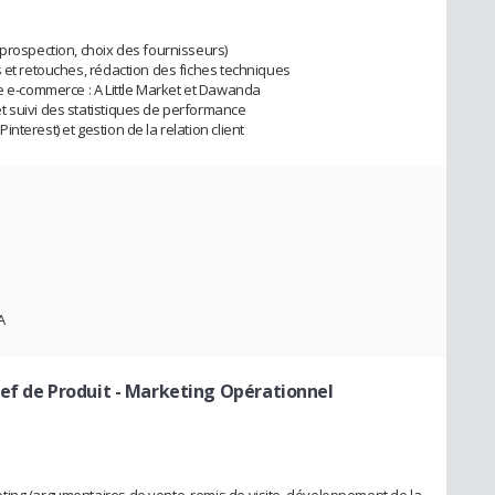
(prospection, choix des fournisseurs)
s et retouches, rédaction des fiches techniques
de e-commerce : A Little Market et Dawanda
t suivi des statistiques de performance
terest) et gestion de la relation client
A
hef de Produit - Marketing Opérationnel
ting (argumentaires de vente, remis de visite, développement de la