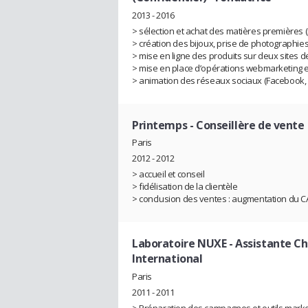
2013 - 2016
> sélection et achat des matières premières 
> création des bijoux, prise de photographie
> mise en ligne des produits sur deux sites 
> mise en place d’opérations webmarketing e
> animation des réseaux sociaux (Facebook, Pin
Printemps
- Conseillère de vente
Paris
2012 - 2012
> accueil et conseil
> fidélisation de la clientèle
> conclusion des ventes : augmentation du C
Laboratoire NUXE
- Assistante C
International
Paris
2011 - 2011
> Préparation des campagnes et outils marke