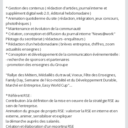
* Gestion des contenus ( rédaction d'articles, journal interne et
supplément digital web 2.0 , éditorial hebdomadaire )
* Animation quotidienne du site ( rédaction, intégration, jeux concours,
photothèques )
* Maintenance et évolution de la communauté
* Création, conception et diffusion du journal interne "News@work"
Pilotage du secrétariat ( rédacteurs- enquêteurs )
* Rédaction d'un hebdomadaire ( brèves entreprise, chiffres, zoom
actualités enseignes )
* Conception et développement de la communication événementielle :
- recherche de sponsors et partenaires
- promotion des enseignes du Groupe
"Rallye des Métiers, Médaillés du travail, Voeux, Fête des Enseignes,
Family Day, Semaine de l'éco-mobilité et du Développement Durable,
Marché en Entreprise, Easy World Cup"....
* Référent RSE :
Contribution à la définition de la mise en oeuvre de la stratégie RSE au
sein de l'entreprise.
Animation du groupe de projets RSE : valoriser la RSE en interne et en
externe, animer, sensibiliser et expliquer
la démarche auprès des salariés.
Création et élaboration d'un reporting RSE