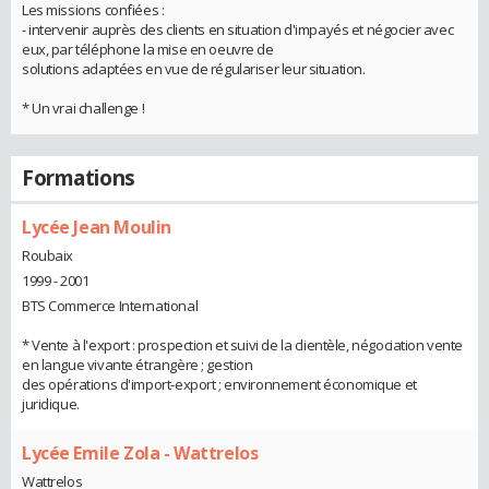
Les missions confiées :
- intervenir auprès des clients en situation d'impayés et négocier avec
eux, par téléphone la mise en oeuvre de
solutions adaptées en vue de régulariser leur situation.
* Un vrai challenge !
Formations
Lycée Jean Moulin
Roubaix
1999 - 2001
BTS Commerce International
* Vente à l'export : prospection et suivi de la clientèle, négociation vente
en langue vivante étrangère ; gestion
des opérations d'import-export ; environnement économique et
juridique.
Lycée Emile Zola - Wattrelos
Wattrelos