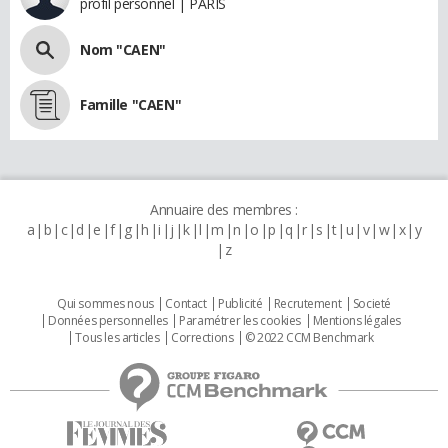
profil personnel | PARIS
Nom "CAEN"
Famille "CAEN"
Annuaire des membres :
a
b
c
d
e
f
g
h
i
j
k
l
m
n
o
p
q
r
s
t
u
v
w
x
y
z
Qui sommes nous
Contact
Publicité
Recrutement
Societé
Données personnelles
Paramétrer les cookies
Mentions légales
Tous les articles
Corrections
© 2022 CCM Benchmark