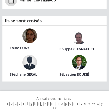
Famille "CHASSÉRIAUD"
Ils se sont croisés
Laure CONY
Philippe CHIGNAGUET
Stéphane GERAL
Sébastien ROUDIÉ
Annuaire des membres :
a
b
c
d
e
f
g
h
i
j
k
l
m
n
o
p
q
r
s
t
u
v
w
x
y
z