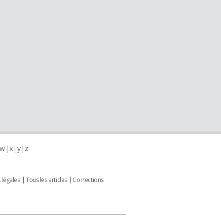
w
x
y
z
 légales
Tous les articles
Corrections