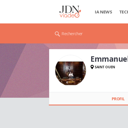
IA NEWS
TEC
Rechercher
Emmanuel
SAINT OUEN
Emmanuelle SIBONY
PROFIL