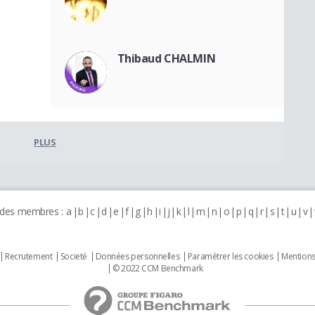
Thibaud CHALMIN
PLUS
 des membres :
a
b
c
d
e
f
g
h
i
j
k
l
m
n
o
p
q
r
s
t
u
v
Recrutement
Societé
Données personnelles
Paramétrer les cookies
Mentions
© 2022 CCM Benchmark