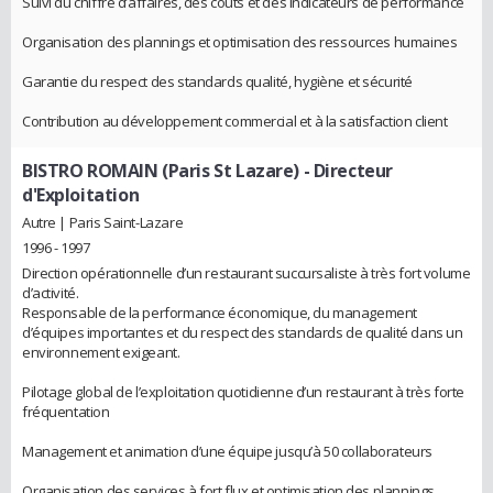
Suivi du chiffre d’affaires, des coûts et des indicateurs de performance
Organisation des plannings et optimisation des ressources humaines
Garantie du respect des standards qualité, hygiène et sécurité
Contribution au développement commercial et à la satisfaction client
BISTRO ROMAIN (Paris St Lazare)
- Directeur
d'Exploitation
Autre | Paris Saint-Lazare
1996 - 1997
Direction opérationnelle d’un restaurant succursaliste à très fort volume
d’activité.
Responsable de la performance économique, du management
d’équipes importantes et du respect des standards de qualité dans un
environnement exigeant.
Pilotage global de l’exploitation quotidienne d’un restaurant à très forte
fréquentation
Management et animation d’une équipe jusqu’à 50 collaborateurs
Organisation des services à fort flux et optimisation des plannings