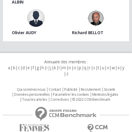
ALBIN
Olivier AUDY
Richard BELLOT
Annuaire des membres :
a
b
c
d
e
f
g
h
i
j
k
l
m
n
o
p
q
r
s
t
u
v
w
x
y
z
Qui sommes nous
Contact
Publicité
Recrutement
Societé
Données personnelles
Paramétrer les cookies
Mentions légales
Tous les articles
Corrections
© 2022 CCM Benchmark