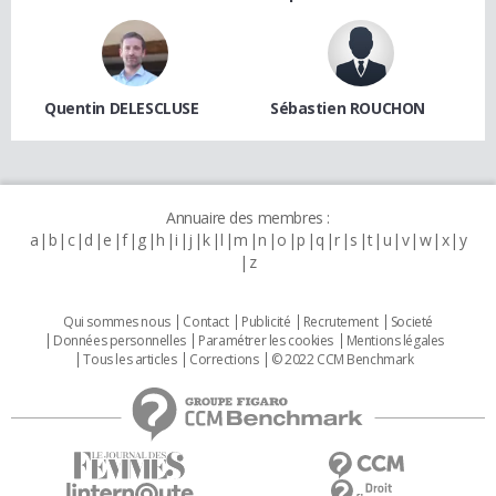
Quentin DELESCLUSE
Sébastien ROUCHON
Annuaire des membres :
a
b
c
d
e
f
g
h
i
j
k
l
m
n
o
p
q
r
s
t
u
v
w
x
y
z
Qui sommes nous
Contact
Publicité
Recrutement
Societé
Données personnelles
Paramétrer les cookies
Mentions légales
Tous les articles
Corrections
© 2022 CCM Benchmark