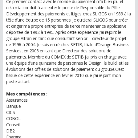
Ce premier contact avec le monde du paiement m’a bien plu et
cela m’a conduit à accepter le poste de Responsable du Pôle
Développement des paiements et litiges chez SLIGOS en 1989 à la
tête d’une équipe de 15 personnes. Je quitterai SLIGOS pour créer
et diriger ma propre entreprise de tierce maintenance applicative
déportée de 1992 à 1995. Après cette expérience j’ai rejoint le
groupe Altran en tant que consultant senior – directeur de projet
de 1996 à 2004. Je suis entré chez SETIB, filiale d’Orange Business
Services ,en 2005 en tant que Directeur des solutions de
paiements. Membre du COMEX de SETIB j’ai pris en charge avec
une équipe d’une quinzaine de personnes le Design, le build, et les
évolutions des offres de solutions de paiement du groupe.C’est
l’issue de cette expérience en fevrier 2010 que j’ai rejoint mon
poste actuel.
Mes compétences :
Assurances
Banque
CICS
COBOL
Conseil
DB2
Épargne