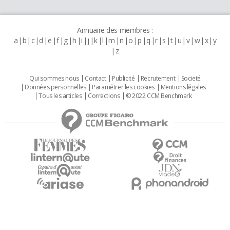
Annuaire des membres :
a
b
c
d
e
f
g
h
i
j
k
l
m
n
o
p
q
r
s
t
u
v
w
x
y
z
Qui sommes nous
Contact
Publicité
Recrutement
Societé
Données personnelles
Paramétrer les cookies
Mentions légales
Tous les articles
Corrections
© 2022 CCM Benchmark