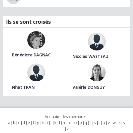
Ils se sont croisés
Bénédicte DAGNAC
Nicolas WASTEAU
Nhat TRAN
Valérie DONGUY
Annuaire des membres :
a
b
c
d
e
f
g
h
i
j
k
l
m
n
o
p
q
r
s
t
u
v
w
x
y
z