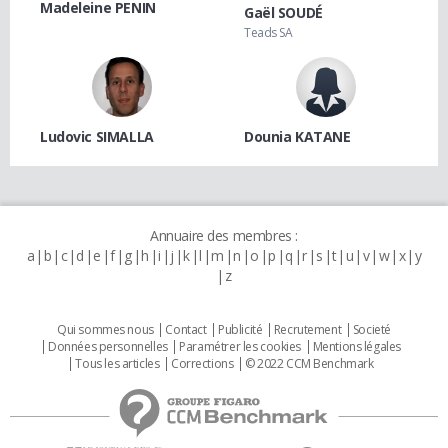
Madeleine PENIN
Gaël SOUDÉ
Teads SA
Ludovic SIMALLA
Dounia KATANE
Annuaire des membres :
a
b
c
d
e
f
g
h
i
j
k
l
m
n
o
p
q
r
s
t
u
v
w
x
y
z
Qui sommes nous
Contact
Publicité
Recrutement
Societé
Données personnelles
Paramétrer les cookies
Mentions légales
Tous les articles
Corrections
© 2022 CCM Benchmark