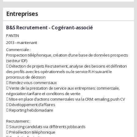
Entreprises
B&S Recrutement
- Cogérant-associé
PANTIN
2013 - maintenant
Commerciale :
Prospection téléphonique, création d’une base de données prospects
(secteur IDF)
 Détection de projets Recrutement, analyse des besoins et définition
des profils avec les opérationnels ou le service R.H suivant le
processus de décision
 Rendez-vous commerciaux
 Vente de la prestation de service aux entreprises: commerciale,
négociation tarifaire et conditions de vente
 Mise en place d’actions commerciales via la CRM: emailing, push CV
 Développement d’affaires
 Reporting hebdomadaire
Recrutement :
 Sourcing candidats via différents jobboards
 Présélection téléphonique