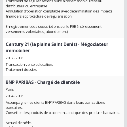
Traitement de régularisations suite à réclamation du réseau
distributeur ou entreprise
Annulation d’opération comptable avec détermination des impacts
financiers et procédure de régularisation
Enregistrement des souscriptions sur le PEE (Intéressement,
versements volontaires, abondement)
Century 21 (la plaine Saint Denis)
- Négociateur
immobilier
2007 - 2008
Transaction vente et location.
Traitement dossier.
BNP PARIBAS
- Chargé de clientèle
Paris
2004 - 2006
Accompagner les clients BNP PARIBAS dans leurs transactions
bancaires.
Conseiller des produits de placement ainsi que des produits bancaires.
Accueil clientèle.