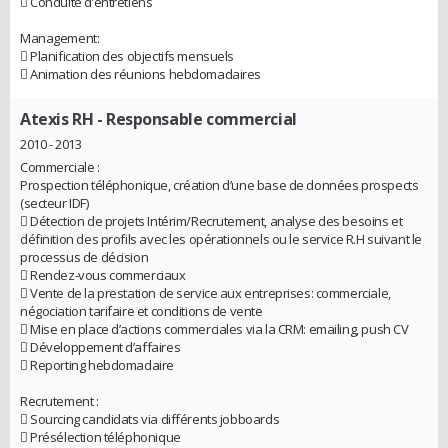
 Conduite d’entretiens
Management:
 Planification des objectifs mensuels
 Animation des réunions hebdomadaires
Atexis RH
- Responsable commercial
2010 - 2013
Commerciale :
Prospection téléphonique, création d’une base de données prospects
(secteur IDF)
 Détection de projets Intérim/Recrutement, analyse des besoins et
définition des profils avec les opérationnels ou le service R.H suivant le
processus de décision
 Rendez-vous commerciaux
 Vente de la prestation de service aux entreprises: commerciale,
négociation tarifaire et conditions de vente
 Mise en place d’actions commerciales via la CRM: emailing, push CV
 Développement d’affaires
 Reporting hebdomadaire
Recrutement :
 Sourcing candidats via différents jobboards
 Présélection téléphonique