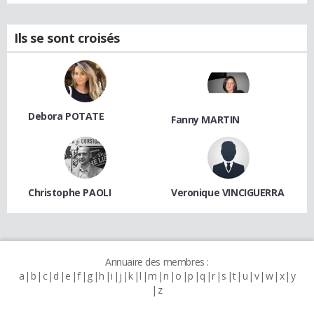
Ils se sont croisés
Debora POTATE
Fanny MARTIN
Christophe PAOLI
Veronique VINCIGUERRA
Annuaire des membres :
a
b
c
d
e
f
g
h
i
j
k
l
m
n
o
p
q
r
s
t
u
v
w
x
y
z