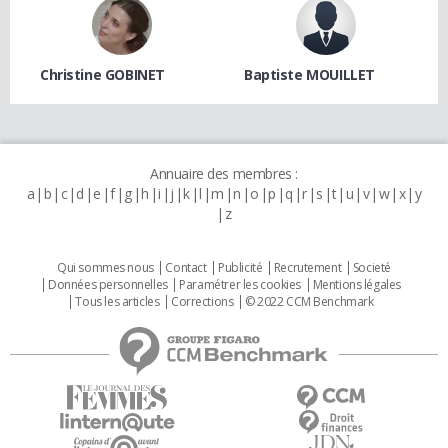
Christine GOBINET
Baptiste MOUILLET
Annuaire des membres :
a
b
c
d
e
f
g
h
i
j
k
l
m
n
o
p
q
r
s
t
u
v
w
x
y
z
Qui sommes nous
Contact
Publicité
Recrutement
Societé
Données personnelles
Paramétrer les cookies
Mentions légales
Tous les articles
Corrections
© 2022 CCM Benchmark