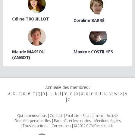
Céline TROUILLOT
Coraline BARRÉ
Maude MASSOU
Maxime COSTILHES
(ANGOT)
Annuaire des membres :
a
b
c
d
e
f
g
h
i
j
k
l
m
n
o
p
q
r
s
t
u
v
w
x
y
z
Qui sommes nous
Contact
Publicité
Recrutement
Societé
Données personnelles
Paramétrer les cookies
Mentions légales
Tous les articles
Corrections
© 2022 CCM Benchmark