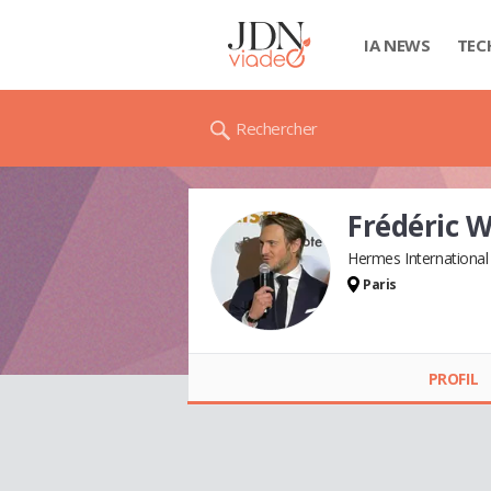
IA NEWS
TEC
Rechercher
Frédéric 
Hermes International
Paris
Frédéric
WINTZENRIETH
PROFIL