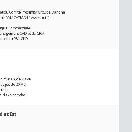
et du Comité Proximity Groupe Danone
 (KAM / CATMAN / Assistante)
litique Commerciale
 Management CHD et du CRM
aux et du P&L CHD
on d’un CA de 78 M€
budget de 20 M€
gnes
ld’s / Sodexho)
d et Est