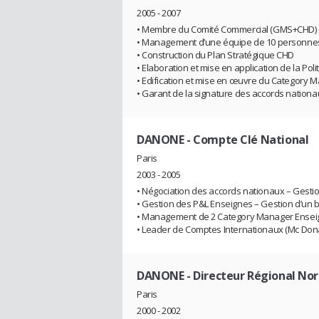
2005 - 2007
• Membre du Comité Commercial (GMS+CHD) 
• Management d’une équipe de 10 personnes
• Construction du Plan Stratégique CHD
• Elaboration et mise en application de la Po
• Edification et mise en œuvre du Category
• Garant de la signature des accords nation
DANONE
- Compte Clé National
Paris
2003 - 2005
• Négociation des accords nationaux – Gesti
• Gestion des P&L Enseignes – Gestion d’un 
• Management de 2 Category Manager Ensei
• Leader de Comptes Internationaux (Mc Dona
DANONE
- Directeur Régional Nor
Paris
2000 - 2002