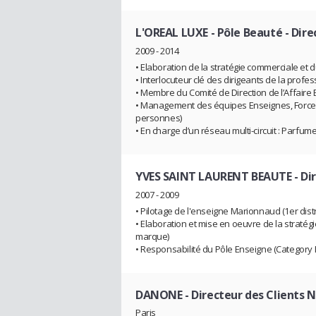
L'OREAL LUXE - Pôle Beauté
- Dir
2009 - 2014
• Elaboration de la stratégie commerciale et 
• Interlocuteur clé des dirigeants de la profes
• Membre du Comité de Direction de l’Affaire
• Management des équipes Enseignes, Force
personnes)
• En charge d’un réseau multi-circuit : Parf
YVES SAINT LAURENT BEAUTE
- Di
2007 - 2009
• Pilotage de l'enseigne Marionnaud (1er dis
• Elaboration et mise en oeuvre de la stratég
marque)
• Responsabilité du Pôle Enseigne (Category 
DANONE
- Directeur des Clients 
Paris